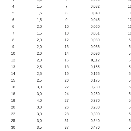
4
1,5
7
0,032
1
5
1,5
8
0,040
1
6
1,5
9
0,045
1
6
2,0
10
0,060
1
7
1,5
10
0,051
1
8
2,0
12
0,080
5
9
2,0
13
0,088
5
10
2,0
14
0,096
5
12
2,0
16
0,112
5
13
2,5
18
0,155
5
14
2,5
19
0,165
5
15
2,5
20
0,175
5
16
3,0
22
0,230
5
18
3,0
24
0,250
5
19
4,0
27
0,370
5
20
3,0
26
0,280
5
22
3,0
28
0,300
5
25
3,0
31
0,340
5
30
3,5
37
0,470
5