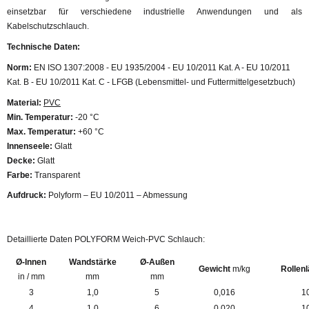
einsetzbar für verschiedene industrielle Anwendungen und als
Kabelschutzschlauch.
Technische Daten:
Norm:
EN ISO 1307:2008 - EU 1935/2004 - EU 10/2011 Kat. A - EU 10/2011
Kat. B - EU 10/2011 Kat. C - LFGB (Lebensmittel- und Futtermittelgesetzbuch)
Material:
PVC
Min. Temperatur:
-20 °C
Max. Temperatur:
+60 °C
Innenseele:
Glatt
Decke:
Glatt
Farbe:
Transparent
Aufdruck:
Polyform – EU 10/2011 – Abmessung
Detaillierte Daten POLYFORM Weich-PVC Schlauch:
Ø-Innen
Wandstärke
Ø-Außen
Gewicht
m/kg
Rollen
in / mm
mm
mm
3
1,0
5
0,016
1
4
1,0
6
0,020
1