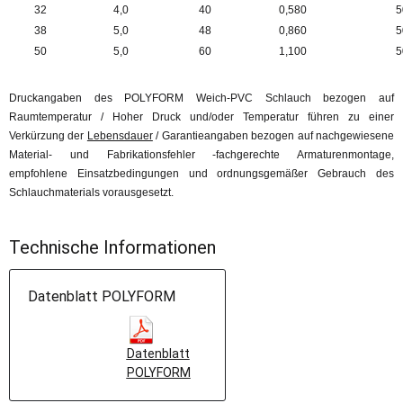
32
4,0
40
0,580
5
38
5,0
48
0,860
5
50
5,0
60
1,100
5
Druckangaben des POLYFORM Weich-PVC Schlauch bezogen auf
Raumtemperatur / Hoher Druck und/oder Temperatur führen zu einer
Verkürzung der
Lebensdauer
/ Garantieangaben bezogen auf nachgewiesene
Material- und Fabrikationsfehler -fachgerechte Armaturenmontage,
empfohlene Einsatzbedingungen und ordnungsgemäßer Gebrauch des
Schlauchmaterials vorausgesetzt.
Technische Informationen
Datenblatt POLYFORM
Datenblatt
POLYFORM