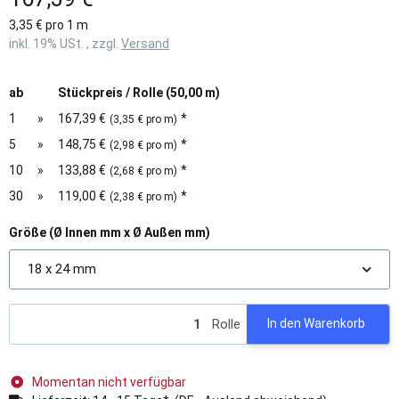
3,35 € pro 1 m
inkl. 19% USt. , zzgl.
Versand
ab
Stückpreis / Rolle (50,00 m)
1
»
167,39 €
*
(3,35 € pro m)
5
»
148,75 €
*
(2,98 € pro m)
10
»
133,88 €
*
(2,68 € pro m)
30
»
119,00 €
*
(2,38 € pro m)
Größe (Ø Innen mm x Ø Außen mm)
18 x 24 mm
Rolle
In den Warenkorb
Momentan nicht verfügbar