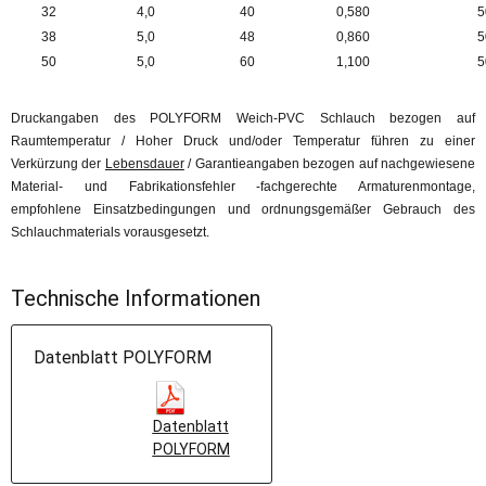
32
4,0
40
0,580
5
38
5,0
48
0,860
5
50
5,0
60
1,100
5
Druckangaben des POLYFORM Weich-PVC Schlauch bezogen auf
Raumtemperatur / Hoher Druck und/oder Temperatur führen zu einer
Verkürzung der
Lebensdauer
/ Garantieangaben bezogen auf nachgewiesene
Material- und Fabrikationsfehler -fachgerechte Armaturenmontage,
empfohlene Einsatzbedingungen und ordnungsgemäßer Gebrauch des
Schlauchmaterials vorausgesetzt.
Technische Informationen
Datenblatt POLYFORM
Datenblatt
POLYFORM