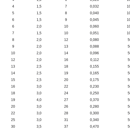
4
1,5
7
0,032
1
5
1,5
8
0,040
1
6
1,5
9
0,045
1
6
2,0
10
0,060
1
7
1,5
10
0,051
1
8
2,0
12
0,080
5
9
2,0
13
0,088
5
10
2,0
14
0,096
5
12
2,0
16
0,112
5
13
2,5
18
0,155
5
14
2,5
19
0,165
5
15
2,5
20
0,175
5
16
3,0
22
0,230
5
18
3,0
24
0,250
5
19
4,0
27
0,370
5
20
3,0
26
0,280
5
22
3,0
28
0,300
5
25
3,0
31
0,340
5
30
3,5
37
0,470
5