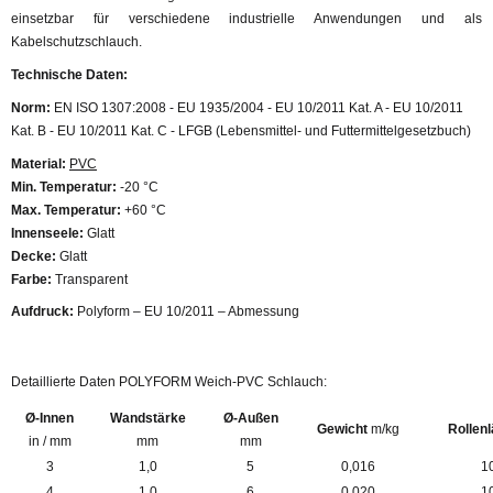
einsetzbar für verschiedene industrielle Anwendungen und als
Kabelschutzschlauch.
Technische Daten:
Norm:
EN ISO 1307:2008 - EU 1935/2004 - EU 10/2011 Kat. A - EU 10/2011
Kat. B - EU 10/2011 Kat. C - LFGB (Lebensmittel- und Futtermittelgesetzbuch)
Material:
PVC
Min. Temperatur:
-20 °C
Max. Temperatur:
+60 °C
Innenseele:
Glatt
Decke:
Glatt
Farbe:
Transparent
Aufdruck:
Polyform – EU 10/2011 – Abmessung
Detaillierte Daten POLYFORM Weich-PVC Schlauch:
Ø-Innen
Wandstärke
Ø-Außen
Gewicht
m/kg
Rollen
in / mm
mm
mm
3
1,0
5
0,016
1
4
1,0
6
0,020
1