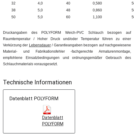
32
4,0
40
0,580
5
38
5,0
48
0,860
5
50
5,0
60
1,100
5
Druckangaben des POLYFORM Weich-PVC Schlauch bezogen auf
Raumtemperatur / Hoher Druck und/oder Temperatur führen zu einer
Verkürzung der
Lebensdauer
/ Garantieangaben bezogen auf nachgewiesene
Material- und Fabrikationsfehler -fachgerechte Armaturenmontage,
empfohlene Einsatzbedingungen und ordnungsgemäßer Gebrauch des
Schlauchmaterials vorausgesetzt.
Technische Informationen
Datenblatt POLYFORM
Datenblatt
POLYFORM