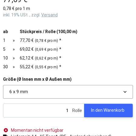
0,78 € pro 1 m
inkl. 19% USt. , zzgl.
Versand
ab
Stückpreis / Rolle (100,00 m)
1
»
77,70 €
*
(0,78 € pro m)
5
»
69,02 €
*
(0,69 € pro m)
10
»
62,12 €
*
(0,62 € pro m)
30
»
55,22 €
*
(0,55 € pro m)
Größe (Ø Innen mm x Ø Außen mm)
6 x 9 mm
Rolle
In den Warenkorb
Momentan nicht verfügbar