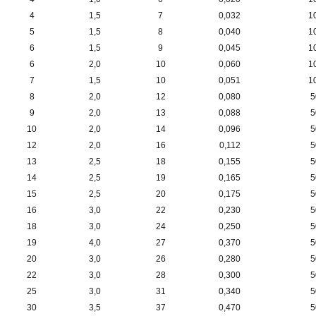
4
1,5
7
0,032
1
5
1,5
8
0,040
1
6
1,5
9
0,045
1
6
2,0
10
0,060
1
7
1,5
10
0,051
1
8
2,0
12
0,080
5
9
2,0
13
0,088
5
10
2,0
14
0,096
5
12
2,0
16
0,112
5
13
2,5
18
0,155
5
14
2,5
19
0,165
5
15
2,5
20
0,175
5
16
3,0
22
0,230
5
18
3,0
24
0,250
5
19
4,0
27
0,370
5
20
3,0
26
0,280
5
22
3,0
28
0,300
5
25
3,0
31
0,340
5
30
3,5
37
0,470
5