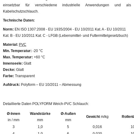
einsetzbar für verschiedene industrielle Anwendungen und als
Kabelschutzschlauch.
Technische Daten:
Norm:
EN ISO 1307:2008 - EU 1935/2004 - EU 10/2011 Kat. A - EU 10/2011
Kat. B - EU 10/2011 Kat. C - LFGB (Lebensmittel- und Futtermittelgesetzbuch)
Material:
PVC
Min. Temperatur:
-20 °C
Max. Temperatur:
+60 °C
Innenseele:
Glatt
Decke:
Glatt
Farbe:
Transparent
Aufdruck:
Polyform – EU 10/2011 – Abmessung
Detaillierte Daten POLYFORM Weich-PVC Schlauch:
Ø-Innen
Wandstärke
Ø-Außen
Gewicht
m/kg
Rollen
in / mm
mm
mm
3
1,0
5
0,016
1
4
1,0
6
0,020
1