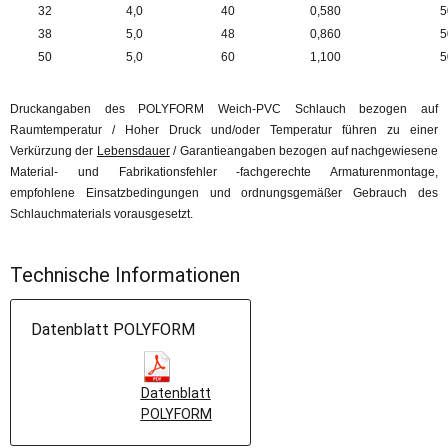
32
4,0
40
0,580
5
38
5,0
48
0,860
5
50
5,0
60
1,100
5
Druckangaben des POLYFORM Weich-PVC Schlauch bezogen auf
Raumtemperatur / Hoher Druck und/oder Temperatur führen zu einer
Verkürzung der
Lebensdauer
/ Garantieangaben bezogen auf nachgewiesene
Material- und Fabrikationsfehler -fachgerechte Armaturenmontage,
empfohlene Einsatzbedingungen und ordnungsgemäßer Gebrauch des
Schlauchmaterials vorausgesetzt.
Technische Informationen
Datenblatt POLYFORM
Datenblatt
POLYFORM