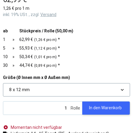
1,26 € pro 1 m
inkl. 19% USt. , zzgl.
Versand
ab
Stückpreis / Rolle (50,00 m)
1
»
62,99 €
*
(1,26 € pro m)
5
»
55,93 €
*
(1,12 € pro m)
10
»
50,34 €
*
(1,01 € pro m)
30
»
44,74 €
*
(0,89 € pro m)
Größe (Ø Innen mm x Ø Außen mm)
8 x 12 mm
Rolle
In den Warenkorb
Momentan nicht verfügbar