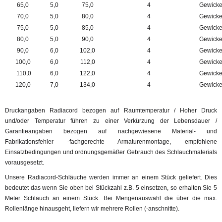
65,0
5,0
75,0
4
Gewicke
70,0
5,0
80,0
4
Gewicke
75,0
5,0
85,0
4
Gewicke
80,0
5,0
90,0
4
Gewicke
90,0
6,0
102,0
4
Gewicke
100,0
6,0
112,0
4
Gewicke
110,0
6,0
122,0
4
Gewicke
120,0
7,0
134,0
4
Gewicke
Druckangaben Radiacord bezogen auf Raumtemperatur / Hoher Druck
und/oder Temperatur führen zu einer Verkürzung der Lebensdauer /
Garantieangaben bezogen auf nachgewiesene Material- und
Fabrikationsfehler -fachgerechte Armaturenmontage, empfohlene
Einsatzbedingungen und ordnungsgemäßer Gebrauch des Schlauchmaterials
vorausgesetzt.
Unsere Radiacord-Schläuche werden immer an einem Stück geliefert. Dies
bedeutet das wenn Sie oben bei Stückzahl z.B. 5 einsetzen, so erhalten Sie 5
Meter Schlauch an einem Stück. Bei Mengenauswahl die über die max.
Rollenlänge hinausgeht, liefern wir mehrere Rollen (-anschnitte).