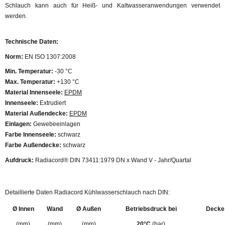
Schlauch kann auch für Heiß- und Kaltwasseranwendungen verwendet
werden.
Technische Daten:
Norm:
EN ISO 1307:2008
Min. Temperatur:
-30 °C
Max. Temperatur:
+130 °C
Material Innenseele:
EPDM
Innenseele:
Extrudiert
Material Außendecke:
EPDM
Einlagen:
Gewebeeinlagen
Farbe Innenseele:
schwarz
Farbe Außendecke
:
schwarz
Aufdruck:
Radiacord® DIN 73411:1979 DN x Wand V - Jahr/Quartal
Detaillierte Daten Radiacord Kühlwasserschlauch nach DIN:
Ø Innen
Wand
Ø Außen
Betriebsdruck bei
Decke
(mm)
(mm)
(mm)
20°C
(bar)