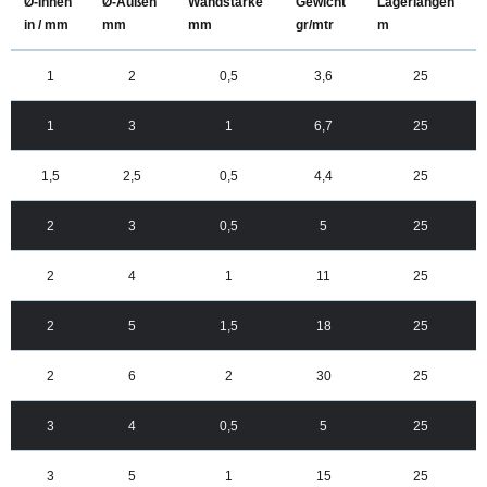
Ø-Innen
Ø-Außen
Wandstärke
Gewicht
Lagerlängen
in / mm
mm
mm
gr/mtr
m
1
2
0,5
3,6
25
1
3
1
6,7
25
1,5
2,5
0,5
4,4
25
2
3
0,5
5
25
2
4
1
11
25
2
5
1,5
18
25
2
6
2
30
25
3
4
0,5
5
25
3
5
1
15
25