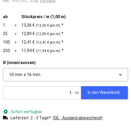
inkl. 19% USt. , zzgl.
Versand
ab
Stückpreis / m (1,00 m)
1
»
13,36 €
*
(13,36 € pro m)
25
»
12,89 €
*
(12,89 € pro m)
100
»
12,41 €
*
(12,41 € pro m)
250
»
11,94 €
*
(11,94 € pro m)
Ø (innen/aussen)
10 mm x 16 mm
m
In den Warenkorb
Sofort verfügbar
Lieferzeit:
2 - 3 Tage*
(DE - Ausland abweichend)