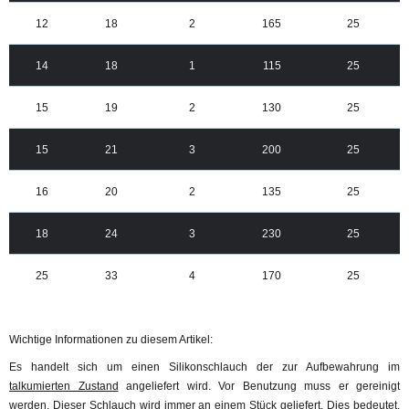
12
18
2
165
25
14
18
1
115
25
15
19
2
130
25
15
21
3
200
25
16
20
2
135
25
18
24
3
230
25
25
33
4
170
25
Wichtige Informationen zu diesem Artikel:
Es handelt sich um einen Silikonschlauch der zur Aufbewahrung im
talkumierten Zustand
angeliefert wird. Vor Benutzung muss er gereinigt
werden. Dieser Schlauch wird immer an einem Stück geliefert. Dies bedeutet,