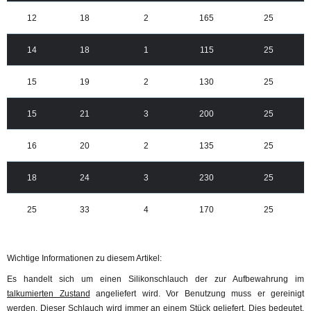
12
18
2
165
25
14
18
1
115
25
15
19
2
130
25
15
21
3
200
25
16
20
2
135
25
18
24
3
230
25
25
33
4
170
25
Wichtige Informationen zu diesem Artikel:
Es handelt sich um einen Silikonschlauch der zur Aufbewahrung im
talkumierten Zustand
angeliefert wird. Vor Benutzung muss er gereinigt
werden. Dieser Schlauch wird immer an einem Stück geliefert. Dies bedeutet,