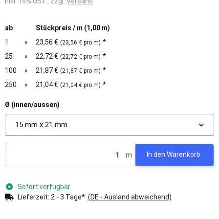
inkl. 19% USt. , zzgl.
Versand
ab
Stückpreis / m (1,00 m)
1
»
23,56 €
*
(23,56 € pro m)
25
»
22,72 €
*
(22,72 € pro m)
100
»
21,87 €
*
(21,87 € pro m)
250
»
21,04 €
*
(21,04 € pro m)
Ø (innen/aussen)
15 mm x 21 mm
m
In den Warenkorb
Sofort verfügbar
Lieferzeit:
2 - 3 Tage*
(DE - Ausland abweichend)