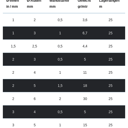
Ø-Innen
Ø-Außen
Wandstärke
Gewicht
Lagerlängen
in / mm
mm
mm
gr/mtr
m
1
2
0,5
3,6
25
1
3
1
6,7
25
1,5
2,5
0,5
4,4
25
2
3
0,5
5
25
2
4
1
11
25
2
5
1,5
18
25
2
6
2
30
25
3
4
0,5
5
25
3
5
1
15
25