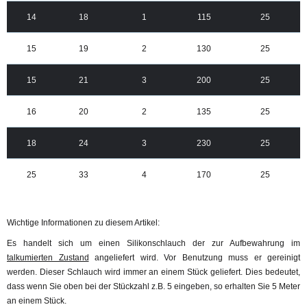
14
18
1
115
25
15
19
2
130
25
15
21
3
200
25
16
20
2
135
25
18
24
3
230
25
25
33
4
170
25
Wichtige Informationen zu diesem Artikel:
Es handelt sich um einen Silikonschlauch der zur Aufbewahrung im
talkumierten Zustand
angeliefert wird. Vor Benutzung muss er gereinigt
werden. Dieser Schlauch wird immer an einem Stück geliefert. Dies bedeutet,
dass wenn Sie oben bei der Stückzahl z.B. 5 eingeben, so erhalten Sie 5 Meter
an einem Stück.