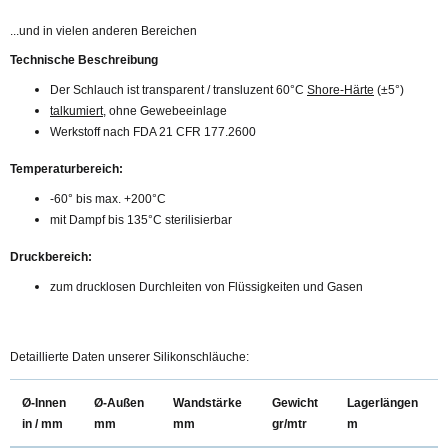
...und in vielen anderen Bereichen
Technische Beschreibung
Der Schlauch ist transparent / transluzent 60°C
Shore-Härte
(±5°)
talkumiert
, ohne Gewebeeinlage
Werkstoff nach FDA 21 CFR 177.2600
Temperaturbereich:
-60° bis max. +200°C
mit Dampf bis 135°C sterilisierbar
Druckbereich:
zum drucklosen Durchleiten von Flüssigkeiten und Gasen
Detaillierte Daten unserer Silikonschläuche:
Ø-Innen
Ø-Außen
Wandstärke
Gewicht
Lagerlängen
in / mm
mm
mm
gr/mtr
m