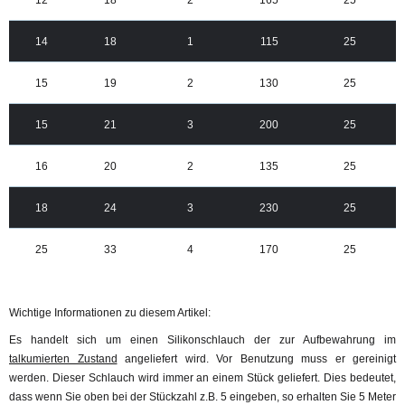
14
18
1
115
25
15
19
2
130
25
15
21
3
200
25
16
20
2
135
25
18
24
3
230
25
25
33
4
170
25
Wichtige Informationen zu diesem Artikel:
Es handelt sich um einen Silikonschlauch der zur Aufbewahrung im
talkumierten Zustand
angeliefert wird. Vor Benutzung muss er gereinigt
werden. Dieser Schlauch wird immer an einem Stück geliefert. Dies bedeutet,
dass wenn Sie oben bei der Stückzahl z.B. 5 eingeben, so erhalten Sie 5 Meter