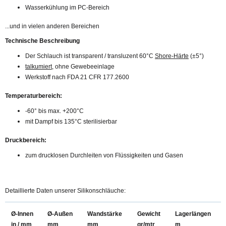
Wasserkühlung im PC-Bereich
...und in vielen anderen Bereichen
Technische Beschreibung
Der Schlauch ist transparent / transluzent 60°C
Shore-Härte
(±5°)
talkumiert
, ohne Gewebeeinlage
Werkstoff nach FDA 21 CFR 177.2600
Temperaturbereich:
-60° bis max. +200°C
mit Dampf bis 135°C sterilisierbar
Druckbereich:
zum drucklosen Durchleiten von Flüssigkeiten und Gasen
Detaillierte Daten unserer Silikonschläuche:
Ø-Innen
Ø-Außen
Wandstärke
Gewicht
Lagerlängen
in / mm
mm
mm
gr/mtr
m