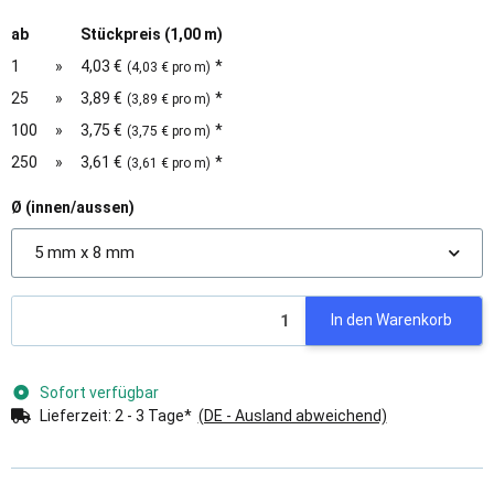
ab
Stückpreis (1,00 m)
1
»
4,03 €
*
(4,03 € pro m)
25
»
3,89 €
*
(3,89 € pro m)
100
»
3,75 €
*
(3,75 € pro m)
250
»
3,61 €
*
(3,61 € pro m)
Ø (innen/aussen)
5 mm x 8 mm
In den Warenkorb
Sofort verfügbar
Lieferzeit:
2 - 3 Tage*
(DE - Ausland abweichend)