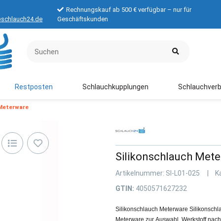
Rechnungskauf ab 500 € verfügbar – nur für
schlauch24.de
Geschäftskunden
Restposten
Schlauchkupplungen
Schlauchverb
 Meterware
Silikonschlauch Met
Artikelnummer:
SI-L01-025
K
GTIN:
4050571627232
Silikonschlauch Meterware Silikonschla
Meterware zur Auswahl. Werkstoff na