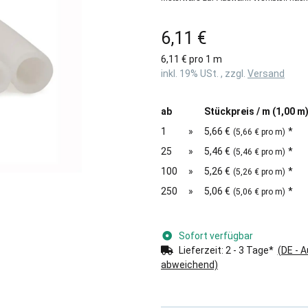
6,11 €
6,11 € pro 1 m
inkl. 19% USt. , zzgl.
Versand
ab
Stückpreis / m (1,00 m
1
»
5,66 €
*
(5,66 € pro m)
25
»
5,46 €
*
(5,46 € pro m)
100
»
5,26 €
*
(5,26 € pro m)
250
»
5,06 €
*
(5,06 € pro m)
Sofort verfügbar
Lieferzeit:
2 - 3 Tage*
(DE - 
abweichend)