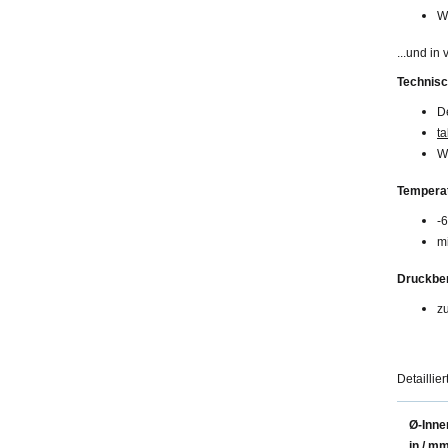
W
...und in
Technis
De
ta
W
Temperat
-
mi
Druckber
z
Detaillie
Ø-Inne
in / m