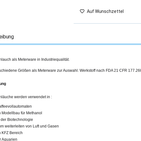
Auf Wunschzettel
eibung
hlauch als Meterware in Industriequalität.
rschiedene Größen als Meterware zur Auswahl. Werkstoff nach FDA 21 CFR 177.26
ung
chläuche werden verwendet in :
affeevollautomaten
m Modellbau für Methanol
n der Biotechnologie
um weiterleiten von Luft und Gasen
m KFZ Bereich
r Aquarien