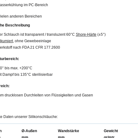
asserkühlung im PC-Bereich
 vielen anderen Bereichen
che Beschreibung
r Schlauch ist transparent / transluzent 60°C
Shore-Härte
(±5°)
lkumiert
, ohne Gewebeeinlage
erkstoff nach FDA 21 CFR 177.2600
urbereich:
60° bis max. +200°C
t Dampf bis 135°C sterilisierbar
eich:
um drucklosen Durchleiten von Flüssigkeiten und Gasen
rte Daten unserer Silikonschläuche:
n
Ø-Außen
Wandstärke
Gewicht
m
mm
mm
gr/mtr