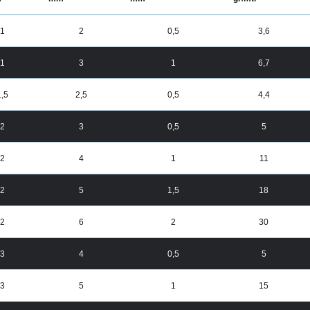
1
2
0,5
3,6
1
3
1
6,7
1,5
2,5
0,5
4,4
2
3
0,5
5
2
4
1
11
2
5
1,5
18
2
6
2
30
3
4
0,5
5
3
5
1
15