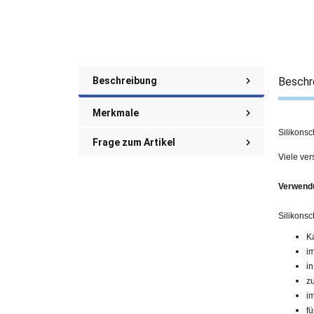
Beschreibung
Beschr
Merkmale
Silikonsc
Frage zum Artikel
Viele ve
Verwend
Silikons
K
i
i
z
i
fü