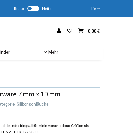
Brutto
Netto
Hilfe
0,00 €
inder
Mehr
erware 7 mm x 10 mm
ategorie:
Silikonschläuche
uch in Industriequalität. Viele verschiedene Größen als
ch FDA 21 CFR 177.2600