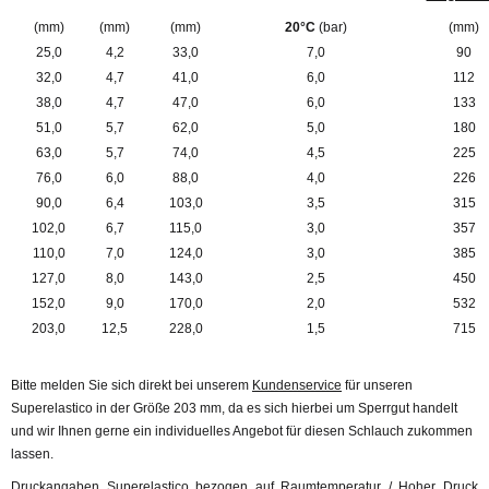
(mm)
(mm)
(mm)
20°C
(bar)
(mm)
25,0
4,2
33,0
7,0
90
32,0
4,7
41,0
6,0
112
38,0
4,7
47,0
6,0
133
51,0
5,7
62,0
5,0
180
63,0
5,7
74,0
4,5
225
76,0
6,0
88,0
4,0
226
90,0
6,4
103,0
3,5
315
102,0
6,7
115,0
3,0
357
110,0
7,0
124,0
3,0
385
127,0
8,0
143,0
2,5
450
152,0
9,0
170,0
2,0
532
203,0
12,5
228,0
1,5
715
Bitte melden Sie sich direkt bei unserem
Kundenservice
für unseren
Superelastico in der Größe 203 mm, da es sich hierbei um Sperrgut handelt
und wir Ihnen gerne ein individuelles Angebot für diesen Schlauch zukommen
lassen.
Druckangaben Superelastico bezogen auf Raumtemperatur / Hoher Druck