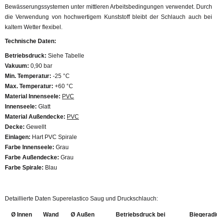
Bewässerungssystemen unter mittleren Arbeitsbedingungen verwendet. Durch
die Verwendung von hochwertigem Kunststoff bleibt der Schlauch auch bei
kaltem Wetter flexibel.
Technische Daten:
Betriebsdruck:
Siehe Tabelle
Vakuum:
0,90 bar
Min. Temperatur:
-25 °C
Max. Temperatur:
+60 °C
Material Innenseele:
PVC
Innenseele:
Glatt
Material Außendecke:
PVC
Decke:
Gewellt
Einlagen:
Hart PVC Spirale
Farbe Innenseele:
Grau
Farbe Außendecke:
Grau
Farbe Spirale:
Blau
Detaillierte Daten Superelastico Saug und Druckschlauch:
Ø Innen
Wand
Ø Außen
Betriebsdruck bei
Biegeradi