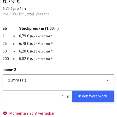
6,79 €
6,79 € pro 1 m
inkl. 19% USt. , zzgl.
Versand
ab
Stückpreis / m (1,00 m)
1
»
6,79 €
*
(6,79 € pro m)
25
»
6,78 €
*
(6,78 € pro m)
50
»
6,20 €
*
(6,20 € pro m)
200
»
5,02 €
*
(5,02 € pro m)
Innen-Ø
25mm (1")
m
In den Warenkorb
Momentan nicht verfügbar