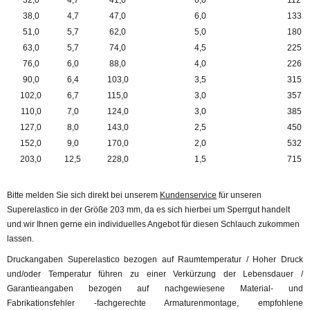
32,0
4,7
41,0
6,0
112
38,0
4,7
47,0
6,0
133
51,0
5,7
62,0
5,0
180
63,0
5,7
74,0
4,5
225
76,0
6,0
88,0
4,0
226
90,0
6,4
103,0
3,5
315
102,0
6,7
115,0
3,0
357
110,0
7,0
124,0
3,0
385
127,0
8,0
143,0
2,5
450
152,0
9,0
170,0
2,0
532
203,0
12,5
228,0
1,5
715
Bitte melden Sie sich direkt bei unserem
Kundenservice
für unseren
Superelastico in der Größe 203 mm, da es sich hierbei um Sperrgut handelt
und wir Ihnen gerne ein individuelles Angebot für diesen Schlauch zukommen
lassen.
Druckangaben Superelastico bezogen auf Raumtemperatur / Hoher Druck
und/oder Temperatur führen zu einer Verkürzung der Lebensdauer /
Garantieangaben bezogen auf nachgewiesene Material- und
Fabrikationsfehler -fachgerechte Armaturenmontage, empfohlene