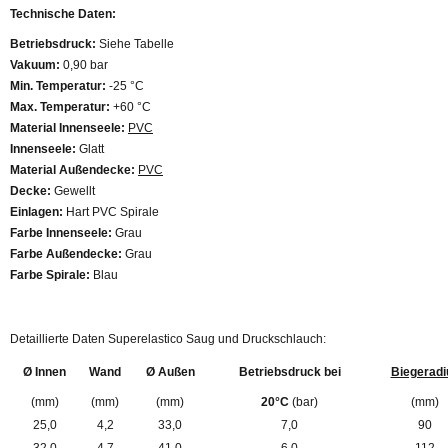
Technische Daten:
Betriebsdruck:
Siehe Tabelle
Vakuum:
0,90 bar
Min. Temperatur:
-25 °C
Max. Temperatur:
+60 °C
Material Innenseele:
PVC
Innenseele:
Glatt
Material Außendecke:
PVC
Decke:
Gewellt
Einlagen:
Hart PVC Spirale
Farbe Innenseele:
Grau
Farbe Außendecke:
Grau
Farbe Spirale:
Blau
Detaillierte Daten Superelastico Saug und Druckschlauch:
Ø Innen
Wand
Ø Außen
Betriebsdruck bei
Biegeradi
(mm)
(mm)
(mm)
20°C
(bar)
(mm)
25,0
4,2
33,0
7,0
90