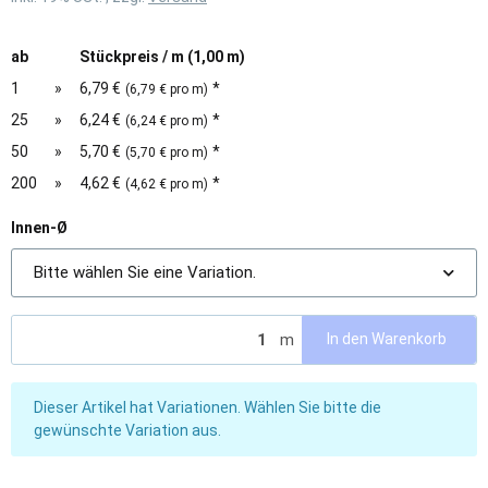
ab
Stückpreis / m (1,00 m)
1
»
6,79 €
*
(6,79 € pro m)
25
»
6,24 €
*
(6,24 € pro m)
50
»
5,70 €
*
(5,70 € pro m)
200
»
4,62 €
*
(4,62 € pro m)
Innen-Ø
Bitte wählen Sie eine Variation.
m
In den Warenkorb
x
Dieser Artikel hat Variationen. Wählen Sie bitte die
gewünschte Variation aus.