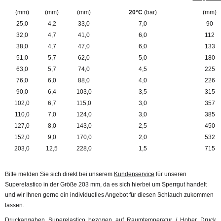
(mm)
(mm)
(mm)
20°C
(bar)
(mm)
25,0
4,2
33,0
7,0
90
32,0
4,7
41,0
6,0
112
38,0
4,7
47,0
6,0
133
51,0
5,7
62,0
5,0
180
63,0
5,7
74,0
4,5
225
76,0
6,0
88,0
4,0
226
90,0
6,4
103,0
3,5
315
102,0
6,7
115,0
3,0
357
110,0
7,0
124,0
3,0
385
127,0
8,0
143,0
2,5
450
152,0
9,0
170,0
2,0
532
203,0
12,5
228,0
1,5
715
Bitte melden Sie sich direkt bei unserem
Kundenservice
für unseren
Superelastico in der Größe 203 mm, da es sich hierbei um Sperrgut handelt
und wir Ihnen gerne ein individuelles Angebot für diesen Schlauch zukommen
lassen.
Druckangaben Superelastico bezogen auf Raumtemperatur / Hoher Druck