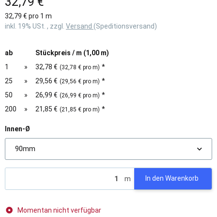
32,79 €
32,79 € pro 1 m
inkl. 19% USt. , zzgl.
Versand
(Speditionsversand)
ab
Stückpreis / m (1,00 m)
1
»
32,78 €
*
(32,78 € pro m)
25
»
29,56 €
*
(29,56 € pro m)
50
»
26,99 €
*
(26,99 € pro m)
200
»
21,85 €
*
(21,85 € pro m)
Innen-Ø
90mm
m
In den Warenkorb
Momentan nicht verfügbar