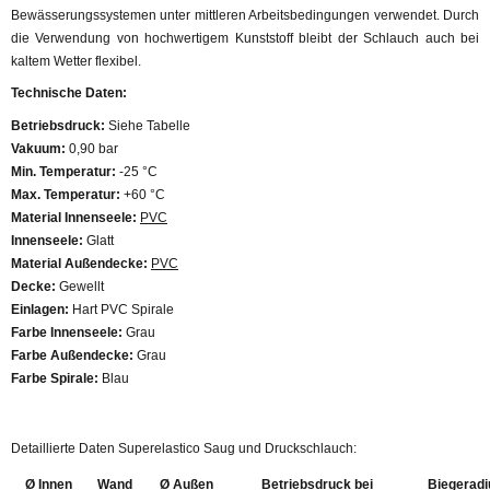
Bewässerungssystemen unter mittleren Arbeitsbedingungen verwendet. Durch
die Verwendung von hochwertigem Kunststoff bleibt der Schlauch auch bei
kaltem Wetter flexibel.
Technische Daten:
Betriebsdruck:
Siehe Tabelle
Vakuum:
0,90 bar
Min. Temperatur:
-25 °C
Max. Temperatur:
+60 °C
Material Innenseele:
PVC
Innenseele:
Glatt
Material Außendecke:
PVC
Decke:
Gewellt
Einlagen:
Hart PVC Spirale
Farbe Innenseele:
Grau
Farbe Außendecke:
Grau
Farbe Spirale:
Blau
Detaillierte Daten Superelastico Saug und Druckschlauch:
Ø Innen
Wand
Ø Außen
Betriebsdruck bei
Biegeradi