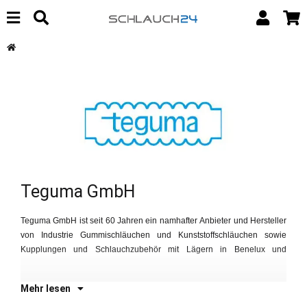
Teguma GmbH
Teguma GmbH ist seit 60 Jahren ein namhafter Anbieter und Hersteller
Deutschland. Teguma ist ein Tochterunternehmen von Baggerman B.V.,
von Industrie Gummischläuchen und Kunststoffschläuchen sowie
se
Kupplungen und Schlauchzubehör mit Lägern in Benelux und
Te
Ha
Mehr lesen