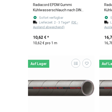
Radiacord EPDM Gummi
Radi
Kühlwasserschlauch nach DIN
Kühl
(Meterware) 10mm
(Me
Sofort verfügbar
S
Lieferzeit:
2 - 3 Tage*
(DE -
L
Ausland abweichend)
Ausl
10,62 €
*
16,
10,62 € pro 1 m
16,7
Auf Lager
Auf L