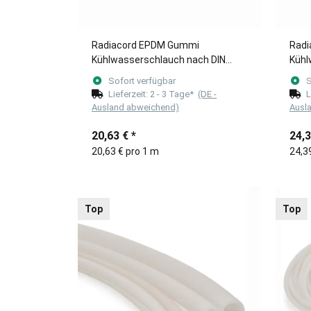
Radiacord EPDM Gummi
Radi
Kühlwasserschlauch nach DIN
Kühl
(Meterware) 35mm
(Me
Sofort verfügbar
S
Lieferzeit:
2 - 3 Tage*
(DE -
L
Ausland abweichend)
Ausl
20,63 €
*
24,
20,63 € pro 1 m
24,3
Top
Top