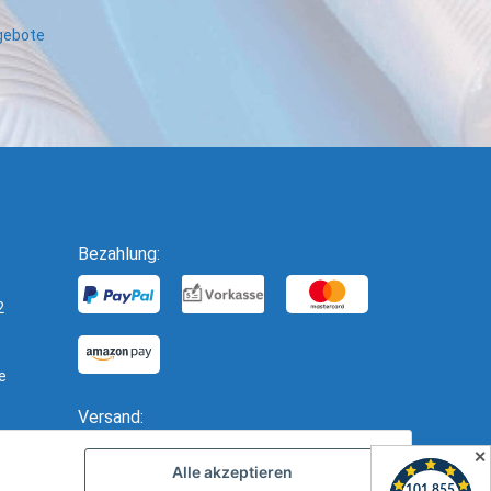
ngebote
Bezahlung:
2
e
Versand:
✕
Alle akzeptieren