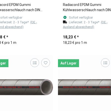
acord EPDM Gummi
Radiacord EPDM Gummi
wasserschlauch nach DIN
Kühlwasserschlauch nach DIN
terware) 28mm
(Meterware) 30mm
ofort verfügbar
Sofort verfügbar
ieferzeit:
2 - 3 Tage*
(DE -
Lieferzeit:
2 - 3 Tage*
(DE -
and abweichend)
Ausland abweichend)
78 €
*
18,23 €
*
8 € pro 1 m
18,23 € pro 1 m
ager
Auf Lager