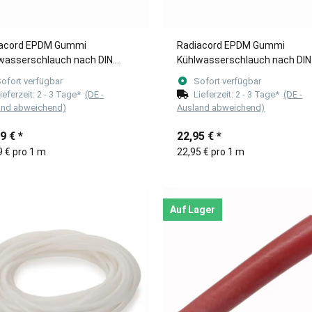
acord EPDM Gummi
Radiacord EPDM Gummi
wasserschlauch nach DIN
Kühlwasserschlauch nach DIN
terware) 40mm
(Meterware) 42mm
ofort verfügbar
Sofort verfügbar
ieferzeit:
2 - 3 Tage*
(DE -
Lieferzeit:
2 - 3 Tage*
(DE -
and abweichend)
Ausland abweichend)
39 €
*
22,95 €
*
9 € pro 1 m
22,95 € pro 1 m
Auf Lager