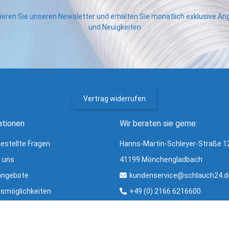
eren Sie unseren Newsletter und erhalten Sie monatlich exklusive A
und Neuigkeiten
Vertrag widerrufen
ationen
Wir beraten sie gerne:
gestellte Fragen
Hanns-Martin-Schleyer-Straße 1
r uns
41199 Mönchengladbach
angebote
kundenservice@schlauch24.d
smöglichkeiten
+49 (0) 2166 6216600
ng und Versand
Bürozeiten:
ter