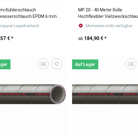
i Kühlerschlauch
MP 20 - 40 Meter Rolle
wasserschlauch EPDM 6 mm -
Hochflexibler Vielzweckschla
m - Meterware
zur Förderung von Luft, Wasse
napper Lagerbestand
Momentan nicht verfügbar
und chemischen Produkten
,57 €
*
184,90 €
*
ab
ager
Auf Lager