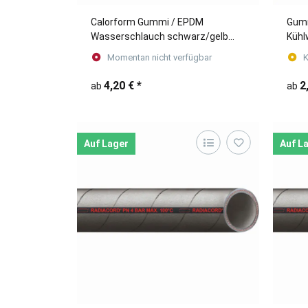
Calorform Gummi / EPDM
Gumm
Wasserschlauch schwarz/gelb
Kühl
(Meterware)
80 m
Momentan nicht verfügbar
K
4,20 €
*
2
ab
ab
Auf Lager
Auf L