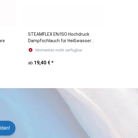
STEAMFLEX EN/ISO Hochdruck
are
Dampfschlauch für Heißwasser
und Sattdampf
Momentan nicht verfügbar
19,40 €
*
ab
lden!