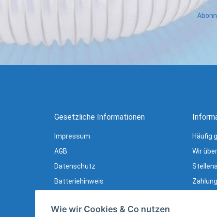
Abonni
Gesetzliche Informationen
Inform
Impressum
Häufig 
AGB
Wir übe
Datenschutz
Stellen
Batteriehinweis
Zahlung
Verpackungshinweise
Lieferu
Wie wir Cookies & Co nutzen
Widerrufsrecht
Newslet