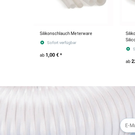
Silikonschlauch Meterware
Sili
Sili
Sofort verfügbar
ROLL
S
1,00 €
*
ab
2
ab