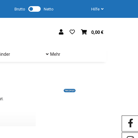
Brutto
Netto
Hilfe
0,00 €
inder
Mehr
zt.
Als führender Hersteller von Schläuchen für diverse A
beeindruckenden Bandbreite an Produkten bietet Tricofl
Leistung.
Lebensmittelschläuche für höchste Hygieneansprüche: