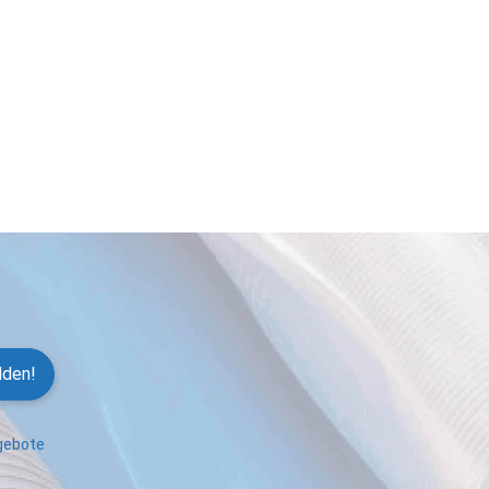
lden!
ngebote