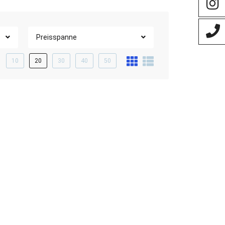
Preisspanne
10
20
30
40
50