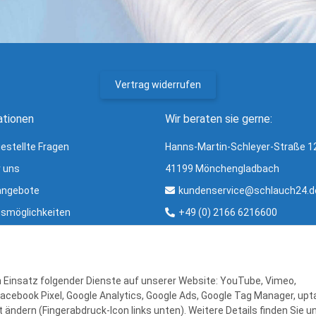
Vertrag widerrufen
ationen
Wir beraten sie gerne:
gestellte Fragen
Hanns-Martin-Schleyer-Straße 1
r uns
41199 Mönchengladbach
angebote
kundenservice@schlauch24.d
smöglichkeiten
+49 (0) 2166 6216600
ng und Versand
Bürozeiten:
ter
Mo - Fr: 8:00 - 16:00 Uhr
r & Glossar
en Einsatz folgender Dienste auf unserer Website: YouTube, Vimeo,
Facebook Pixel, Google Analytics, Google Ads, Google Tag Manager, upta
 ändern (Fingerabdruck-Icon links unten). Weitere Details finden Sie u