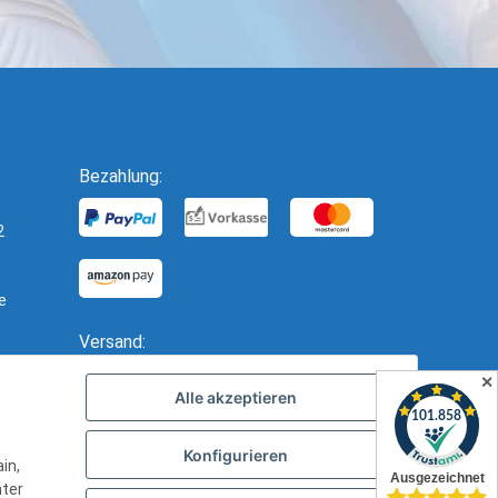
Bezahlung:
2
e
Versand:
✕
Alle akzeptieren
Konfigurieren
in,
nter