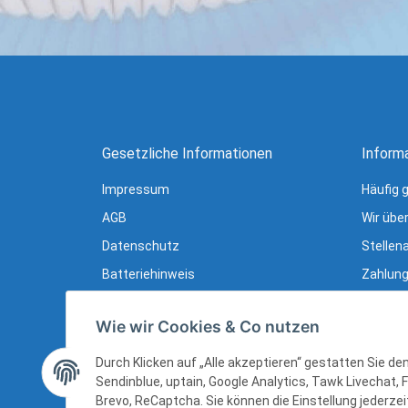
Gesetzliche Informationen
Inform
Impressum
Häufig 
AGB
Wir übe
Datenschutz
Stellen
Batteriehinweis
Zahlung
Verpackungshinweise
Lieferu
Wie wir Cookies & Co nutzen
Widerrufsrecht
Newslet
Widerrufsrecht (B2B)
Ratgebe
Durch Klicken auf „Alle akzeptieren“ gestatten Sie d
Sendinblue, uptain, Google Analytics, Tawk Livechat, 
Sitemap
Brevo, ReCaptcha. Sie können die Einstellung jederzeit