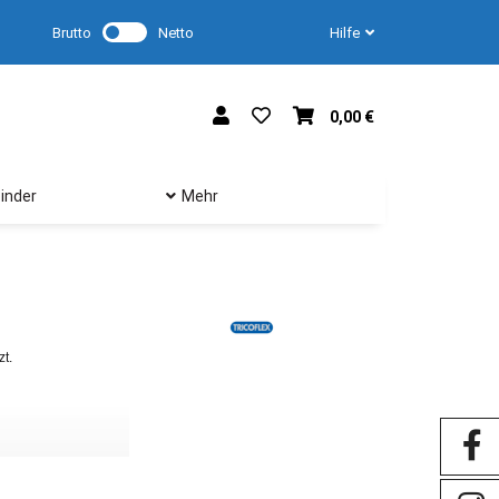
Brutto
Netto
Hilfe
0,00 €
inder
Mehr
zt.
Als führender Hersteller von Schläuchen für diverse A
beeindruckenden Bandbreite an Produkten bietet Tricofl
Leistung.
Lebensmittelschläuche für höchste Hygieneansprüche: