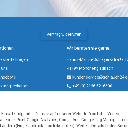
Vertrag widerrufen
ationen
Wir beraten sie gerne:
gestellte Fragen
Hanns-Martin-Schleyer-Straße 1
r uns
41199 Mönchengladbach
angebote
kundenservice@schlauch24.d
smöglichkeiten
+49 (0) 2166 6216600
ng und Versand
Bürozeiten:
ter
Mo - Fr: 8:00 - 16:00 Uhr
r & Glossar
en Einsatz folgender Dienste auf unserer Website: YouTube, Vimeo,
Facebook Pixel, Google Analytics, Google Ads, Google Tag Manager, upta
 ändern (Fingerabdruck-Icon links unten). Weitere Details finden Sie u