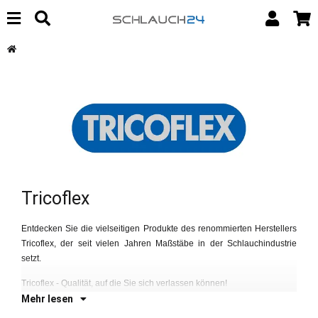
Tricoflex
Entdecken Sie die vielseitigen Produkte des renommierten Herstellers
Al
Tr
Tricoflex, der seit vielen Jahren Maßstäbe in der Schlauchindustrie
Tr
setzt.
ve
Tricoflex - Qualität, auf die Sie sich verlassen können!
Mehr lesen