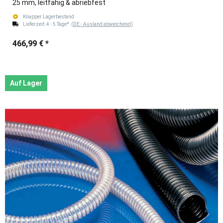
25 mm, leitfähig & abriebfest
Knapper Lagerbestand
Lieferzeit:
4 - 5 Tage*
(DE - Ausland abweichend)
466,99 €
*
Auf Lager