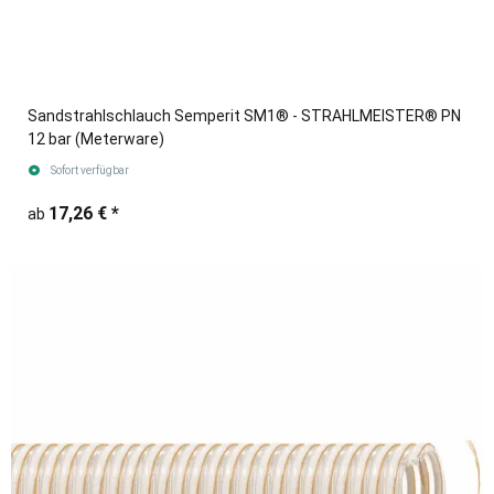
Sandstrahlschlauch Semperit SM1® - STRAHLMEISTER® PN
12 bar (Meterware)
Sofort verfügbar
17,26 €
*
ab