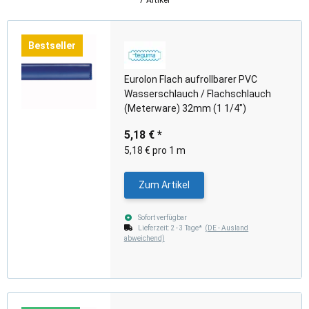
Bestseller
Eurolon Flach aufrollbarer PVC
Wasserschlauch / Flachschlauch
(Meterware) 32mm (1 1/4")
5,18 €
*
5,18 € pro 1 m
Zum Artikel
Sofort verfügbar
Lieferzeit:
2 - 3 Tage*
(DE - Ausland
abweichend)