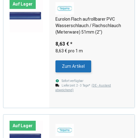
Auf Lager
Eurolon Flach aufrollbarer PVC
Wasserschlauch / Flachschlauch
(Meterware) 51mm (2")
8,63 €
*
8,63 € pro 1 m
Zum Artikel
Sofort verfügbar
Lieferzeit:
2 - 3 Tage*
(DE - Ausland
abweichend)
Auf Lager