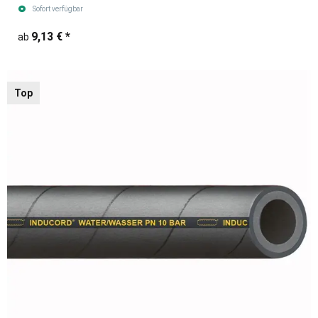
Sofort verfügbar
9,13 €
*
ab
Top