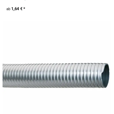
1,64 €
*
ab