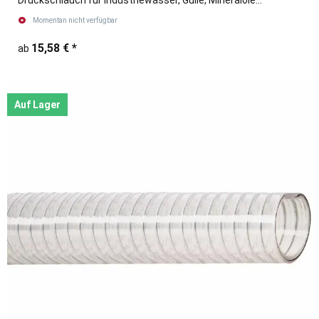
blau/schwarz
Momentan nicht verfügbar
15,58 €
*
ab
Auf Lager