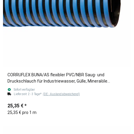
CORRUFLEX BUNA/AS flexibler PVC/NBR Saug- und
Druckschlauch für Industriewasser, Gülle, Mineralöle
blau/schwarz 76mm (3")
Sofort verfügbar
Lieferzeit:
2 - 3 Tage*
(DE - Ausland abweichend)
25,35 €
*
25,35 € pro 1 m