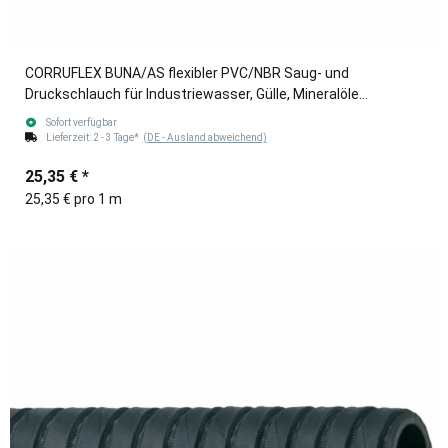
CORRUFLEX BUNA/AS flexibler PVC/NBR Saug- und
Druckschlauch für Industriewasser, Gülle, Mineralöle
blau/schwarz 76mm (3")
Sofort verfügbar
Lieferzeit:
2 - 3 Tage*
(DE - Ausland abweichend)
25,35 €
*
25,35 € pro 1 m