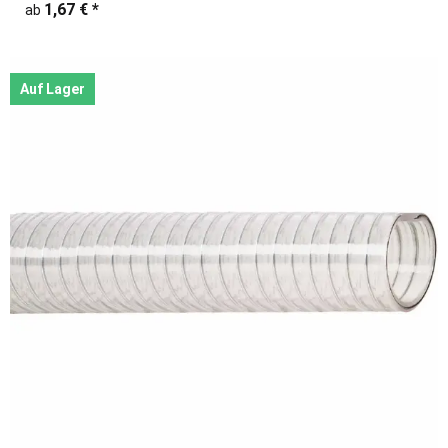
1,67 €
*
ab
Auf Lager