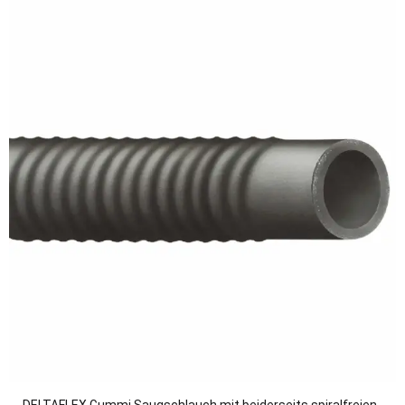
DELTAFLEX Gummi Saugschlauch mit beiderseits spiralfreien