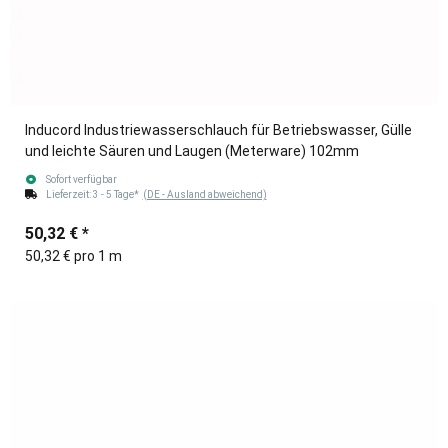
Inducord Industriewasserschlauch für Betriebswasser, Gülle
und leichte Säuren und Laugen (Meterware) 102mm
Sofort verfügbar
Lieferzeit:
3 - 5 Tage*
(DE - Ausland abweichend)
50,32 €
*
50,32 € pro 1 m