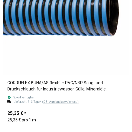
CORRUFLEX BUNA/AS flexibler PVC/NBR Saug- und
Druckschlauch für Industriewasser, Gülle, Mineralöle
blau/schwarz 76mm (3")
Sofort verfügbar
Lieferzeit:
2 - 3 Tage*
(DE - Ausland abweichend)
25,35 €
*
25,35 € pro 1 m