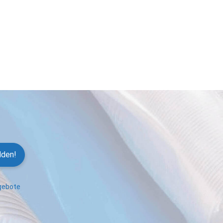
lden!
ngebote