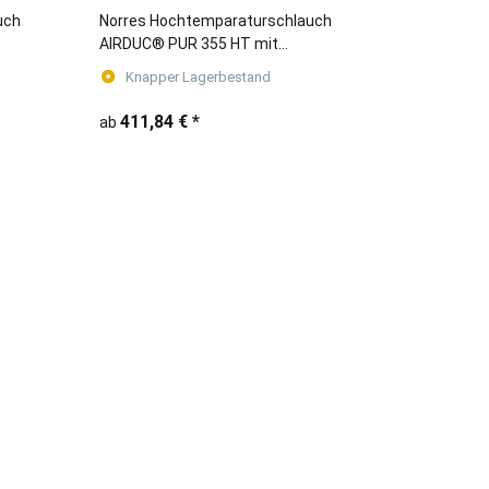
uch
Norres Hochtemparaturschlauch
AIRDUC® PUR 355 HT mit
Wandstärke 1,4 - 1,5 mm
Knapper Lagerbestand
411,84 €
*
ab