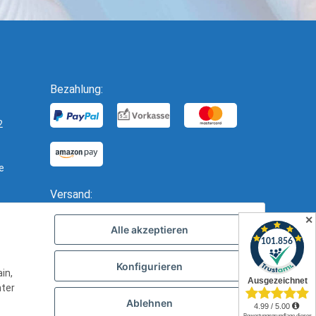
Bezahlung:
2
e
Versand:
✕
Alle akzeptieren
Konfigurieren
in,
nter
Ablehnen