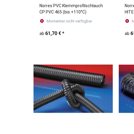
Norres PVC Klemmprofilschlauch
Norr
CP PVC 465 (bis +110°C)
HITE
und 
Momentan nicht verfügbar
M
61,70 €
*
6
ab
ab