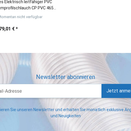
es Elektrisch leitfähiger PVC
mprofilschlauch CP PVC 465
bis +110°C)
omentan nicht verfügbar
79,01 €
*
Newsletter abonnieren
Jetzt anme
eren Sie unseren Newsletter und erhalten Sie monatlich exklusive A
und Neuigkeiten