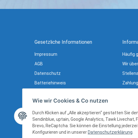
Gesetzliche Informationen
Inform
Impressum
Häufig 
AGB
Wir übe
Datenschutz
Stellen
Batteriehinweis
Zahlung
Verpackungshinweise
Lieferu
Wie wir Cookies & Co nutzen
Widerrufsrecht
Newslet
Widerrufsrecht (B2B)
Ratgebe
Durch Klicken auf „Alle akzeptieren“ gestatten Sie d
Sendinblue, uptain, Google Analytics, Tawk Livechat, 
Sitemap
Brevo, ReCaptcha. Sie können die Einstellung jederzeit
Konfigurieren
und in unserer
Datenschutzerklärung
.