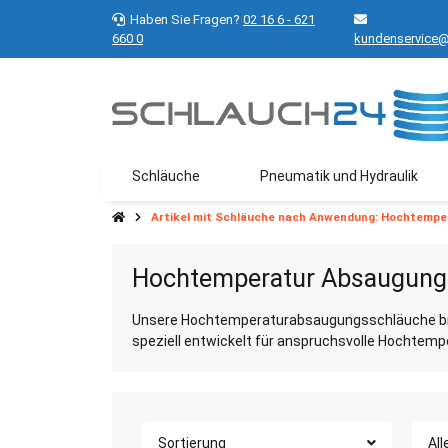
Haben Sie Fragen?
02 16 6 - 621
660 0
kundenservice@
Schläuche
Pneumatik und Hydraulik
Artikel mit Schläuche nach Anwendung: Hochtemp
Hochtemperatur Absaugung
Unsere Hochtemperaturabsaugungsschläuche biet
speziell entwickelt für anspruchsvolle Hochte
Sortierung
All