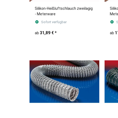
Silikon-Heißluftschlauch zweilagig
Silik
- Meterware
Met
Sofort verfügbar
S
31,89 €
*
1
ab
ab