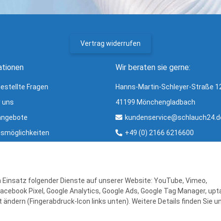
Vertrag widerrufen
ationen
Wir beraten sie gerne:
gestellte Fragen
Hanns-Martin-Schleyer-Straße 1
r uns
41199 Mönchengladbach
angebote
kundenservice@schlauch24.d
smöglichkeiten
+49 (0) 2166 6216600
ng und Versand
Bürozeiten:
ter
Mo - Fr: 8:00 - 16:00 Uhr
r & Glossar
en Einsatz folgender Dienste auf unserer Website: YouTube, Vimeo,
Facebook Pixel, Google Analytics, Google Ads, Google Tag Manager, upta
 ändern (Fingerabdruck-Icon links unten). Weitere Details finden Sie u