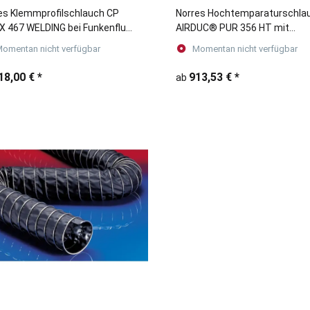
es Klemmprofilschlauch CP
Norres Hochtemparaturschla
X 467 WELDING bei Funkenflug
AIRDUC® PUR 356 HT mit
Schweißspritzern (bis +280°C)
Wandstärke 2,0 - 2,5 mm
omentan nicht verfügbar
Momentan nicht verfügbar
18,00 €
*
913,53 €
*
ab