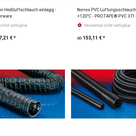
on-Heißluftschlauch einlagig -
Norres PVC Lüftungsschlauch
erware
+120°C - PROTAPE® PVC 371
ofort verfügbar
Momentan nicht verfügbar
7,21 €
*
153,11 €
*
ab