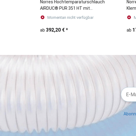
Norres Hochtemparaturschlauch
Norr
AIRDUC® PUR 351 HT mit
Klem
Wandstärke 1,0 mm
EC (
Momentan nicht verfügbar
M
392,20 €
*
1
ab
ab
Abonni