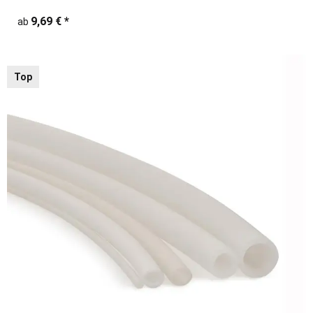
9,69 €
*
ab
Top