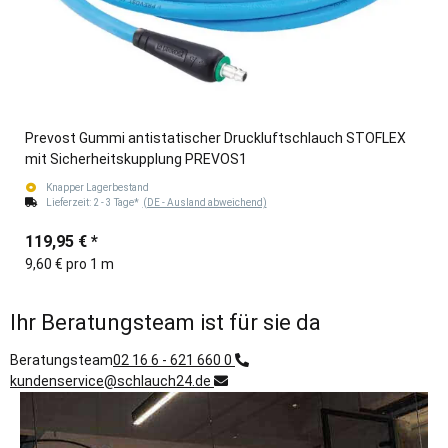
Prevost Gummi antistatischer Druckluftschlauch STOFLEX
mit Sicherheitskupplung PREVOS1
Knapper Lagerbestand
Lieferzeit:
2 - 3 Tage*
(DE - Ausland abweichend)
119,95 €
*
9,60 € pro 1 m
Ihr Beratungsteam ist für sie da
Beratungsteam
02 16 6 - 621 660 0
kundenservice@schlauch24.de