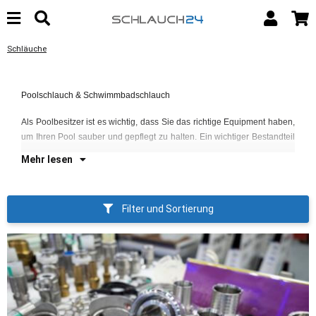
Schläuche
da
Poolschlauch & Schwimmbadschlauch
da
v
Als Poolbesitzer ist es wichtig, dass Sie das richtige Equipment haben,
Sc
um Ihren Pool sauber und gepflegt zu halten. Ein wichtiger Bestandteil
Mehr lesen
Filter und Sortierung