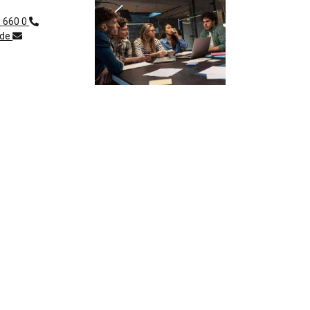
1 660 0
.de