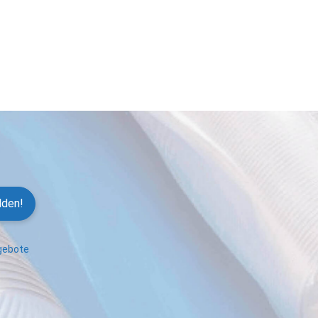
lden!
ngebote