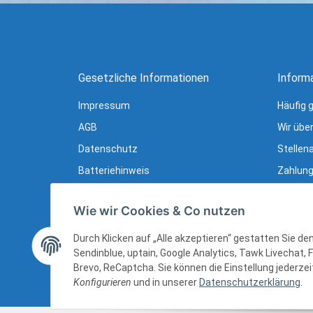
Gesetzliche Informationen
Inform
Impressum
Häufig 
AGB
Wir übe
Datenschutz
Stellen
Batteriehinweis
Zahlung
Verpackungshinweise
Lieferu
Wie wir Cookies & Co nutzen
Widerrufsrecht
Newslet
Widerrufsrecht (B2B)
Ratgebe
Durch Klicken auf „Alle akzeptieren“ gestatten Sie d
Sendinblue, uptain, Google Analytics, Tawk Livechat, 
Sitemap
Brevo, ReCaptcha. Sie können die Einstellung jederzeit
Konfigurieren
und in unserer
Datenschutzerklärung
.