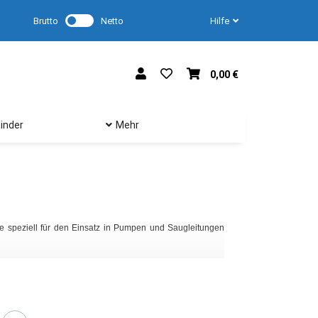
Brutto
Netto
Hilfe
0,00 €
inder
Mehr
Unsere Saugkörbe sin
Leistung, selbst unt
e speziell für den Einsatz in Pumpen und Saugleitungen
Eigenschaften unser