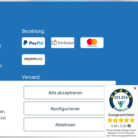
Bezahlung:
2
e
Versand:
✕
Alle akzeptieren
Konfigurieren
in,
nter
Ablehnen