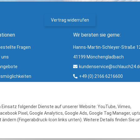
Vertrag widerrufen
ationen
Wir beraten sie gerne:
gestellte Fragen
Hanns-Martin-Schleyer-Straße 1
r uns
41199 Mönchengladbach
angebote
kundenservice@schlauch24.d
smöglichkeiten
+49 (0) 2166 6216600
ng und Versand
Bürozeiten:
ter
Mo - Fr: 8:00 - 16:00 Uhr
r & Glossar
en Einsatz folgender Dienste auf unserer Website: YouTube, Vimeo,
Facebook Pixel, Google Analytics, Google Ads, Google Tag Manager, upta
 ändern (Fingerabdruck-Icon links unten). Weitere Details finden Sie u