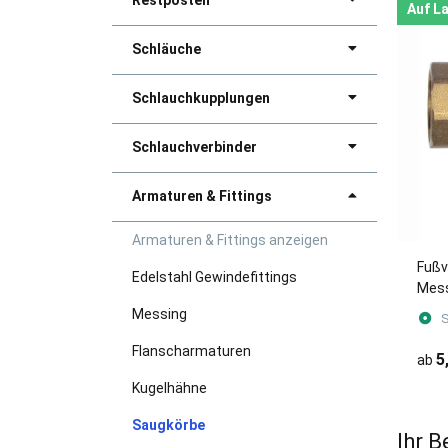
Restposten
Auf L
Schläuche
Schlauchkupplungen
Schlauchverbinder
Armaturen & Fittings
Armaturen & Fittings anzeigen
Fußv
Edelstahl Gewindefittings
Mes
Messing
S
Flanscharmaturen
5
ab
Kugelhähne
Saugkörbe
Ihr B