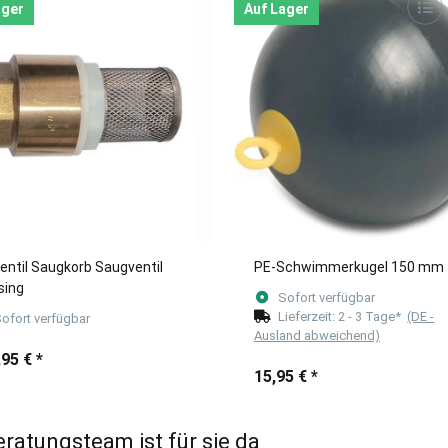
ager
Auf Lager
entil Saugkorb Saugventil
PE-Schwimmerkugel 150 mm
sing
Sofort verfügbar
Lieferzeit:
2 - 3 Tage*
(DE -
ofort verfügbar
Ausland abweichend)
,95 €
*
15,95 €
*
eratungsteam ist für sie da