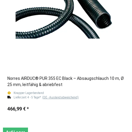
Norres AIRDUC® PUR 355 EC Black – Absaugschlauch 10 m, Ø
25 mm, leitfähig & abriebfest
Knapper Lagerbestand
Lieferzeit:
4 - 5 Tage*
(DE - Ausland abweichend)
466,99 €
*