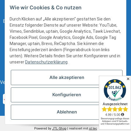
Wie wir Cookies & Co nutzen
Durch Klicken auf „Alle akzeptieren“ gestatten Sie den
Bezahlung:
Einsatz folgender Dienste auf unserer Website: YouTube,
Vimeo, Sendinblue, uptain, Google Analytics, Tawk Livechat,
Facebook Pixel, Google Analytics, Google Ads, Google Tag
Manager, uptain, Brevo, ReCaptcha. Sie können die
Einstellung jederzeit ändern (Fingerabdruck-Icon links
unten). Weitere Details finden Sie unter
Konfigurieren
und in
unserer
Datenschutzerklärung
.
Alle akzeptieren
✕
Versand:
Konfigurieren
Ablehnen
* Alle Preise inkl. gesetzlicher USt., zzgl.
Versand
Powered by
JTL-Shop
| realisiert mit
jd.tec