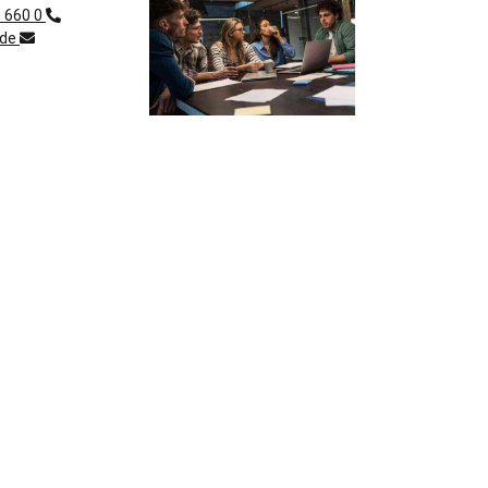
1 660 0
.de