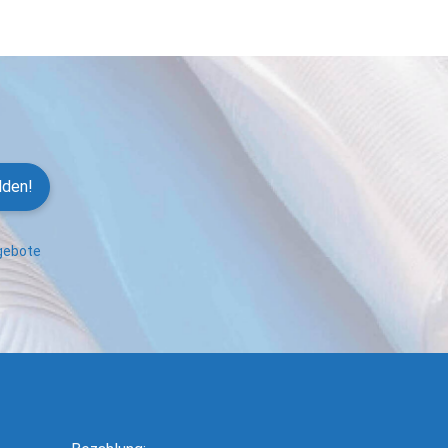
lden!
ngebote