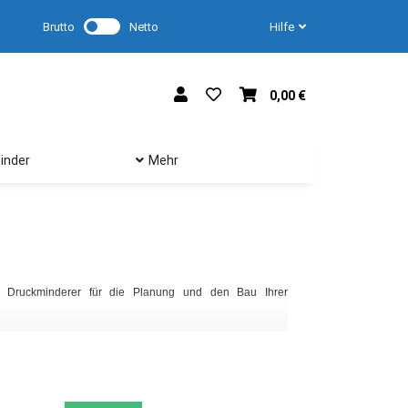
Brutto
Netto
Hilfe
0,00 €
inder
Mehr
Bei der Beregnung vo
machen können. Filte
Onlineshop.
den Druckminderer für die Planung und den Bau Ihrer
Was ist ein Siebfilter