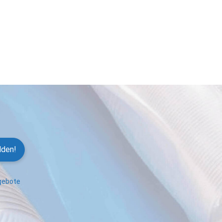
lden!
ngebote