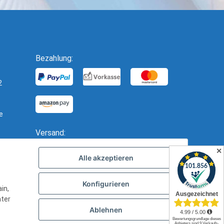
Bezahlung:
2
e
Versand:
✕
Alle akzeptieren
Konfigurieren
in,
nter
Ablehnen