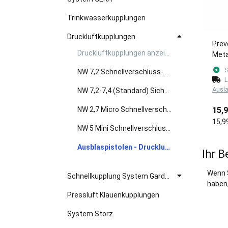
Trinkwasserkupplungen
Druckluftkupplungen
Prev
Druckluftkupplungen anzeigen
Meta
S
NW 7,2 Schnellverschluss- Druckluftkupplungen
L
Ausl
NW 7,2-7,4 (Standard) Sicherheitskupplungen / Werkstattkupplungen
15,
NW 2,7 Micro Schnellverschlusskupplungen
15,9
NW 5 Mini Schnellverschlusskupplungen
Ausblaspistolen - Druckluft Zubehör
Ihr B
Wenn 
Schnellkupplung System Gardena
haben,
Pressluft Klauenkupplungen
System Storz