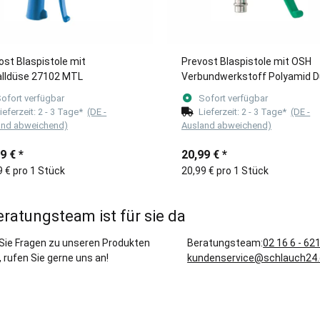
ost Blaspistole mit
Prevost Blaspistole mit OSH
lldüse 27102 MTL
Verbundwerkstoff Polyamid 
EBG 07OSH für Kupplung PRE
ofort verfügbar
Sofort verfügbar
ieferzeit:
2 - 3 Tage*
(DE -
Lieferzeit:
2 - 3 Tage*
(DE -
and abweichend)
Ausland abweichend)
99 €
*
20,99 €
*
9 € pro 1 Stück
20,99 € pro 1 Stück
eratungsteam ist für sie da
Sie Fragen zu unseren Produkten
Beratungsteam:
02 16 6 - 62
 rufen Sie gerne uns an!
kundenservice@schlauch24