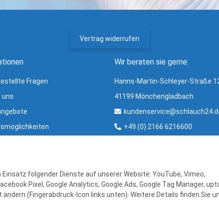
Vertrag widerrufen
ationen
Wir beraten sie gerne:
gestellte Fragen
Hanns-Martin-Schleyer-Straße 1
r uns
41199 Mönchengladbach
angebote
kundenservice@schlauch24.d
smöglichkeiten
+49 (0) 2166 6216600
ng und Versand
Bürozeiten:
ter
Mo - Fr: 8:00 - 16:00 Uhr
r & Glossar
en Einsatz folgender Dienste auf unserer Website: YouTube, Vimeo,
Facebook Pixel, Google Analytics, Google Ads, Google Tag Manager, upta
 ändern (Fingerabdruck-Icon links unten). Weitere Details finden Sie u