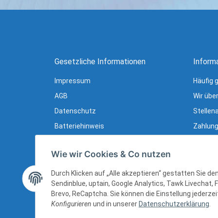
Gesetzliche Informationen
Inform
Impressum
Häufig 
AGB
Wir übe
Datenschutz
Stellen
Batteriehinweis
Zahlung
Verpackungshinweise
Lieferu
Wie wir Cookies & Co nutzen
Widerrufsrecht
Newslet
Widerrufsrecht (B2B)
Ratgebe
Durch Klicken auf „Alle akzeptieren“ gestatten Sie d
Sendinblue, uptain, Google Analytics, Tawk Livechat, 
Sitemap
Brevo, ReCaptcha. Sie können die Einstellung jederzeit
Konfigurieren
und in unserer
Datenschutzerklärung
.