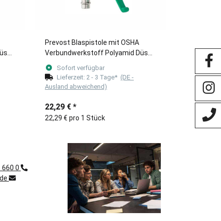
Prevost Blaspistole mit OSHA
Düse
Verbundwerkstoff Polyamid Düse
VOS1
Taschenmodell EPG 07OSH für
Sofort verfügbar
Kupplung PREVOS1
Lieferzeit:
2 - 3 Tage*
(DE -
Ausland abweichend)
22,29 €
*
22,29 € pro 1 Stück
1 660 0
.de