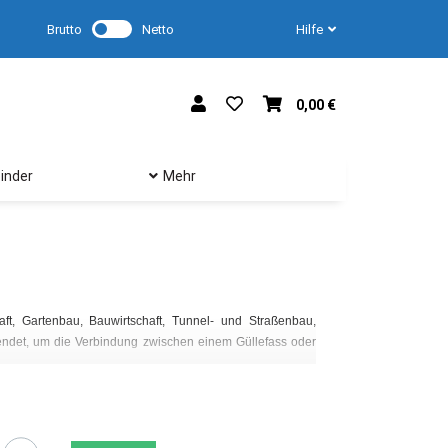
Brutto
Netto
Hilfe
0,00 €
inder
Mehr
einem Silo herzustell
Eine Vielzahl an Med
ft, Gartenbau, Bauwirtschaft, Tunnel- und Straßenbau,
wendet, um die Verbindung zwischen einem Güllefass oder