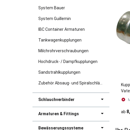
System Bauer
System Guillemin
IBC Container Armaturen
Tankwagenkupplungen
Milchrohrverschraubungen
Hochdruck- / Dampfkupplungen
Sandstrahlkupplungen
Zubehör Absaug- und Spiralschläuche
Kupp
Vate
Schlauchverbinder
M
8
ab
Armaturen & Fittings
Bewässerungssysteme