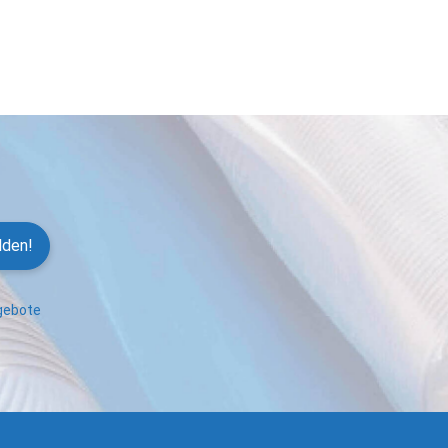
lden!
ngebote