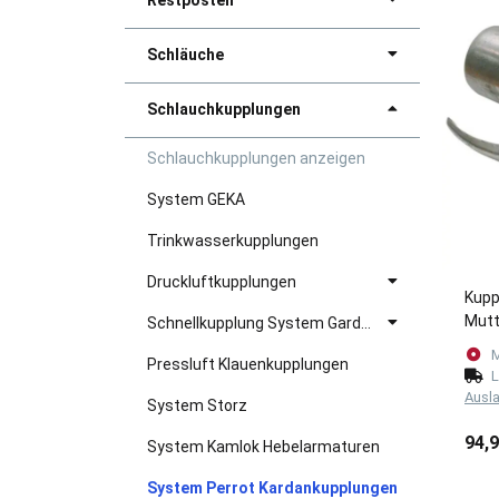
Restposten
Schläuche
Schlauchkupplungen
Schlauchkupplungen anzeigen
System GEKA
Trinkwasserkupplungen
Druckluftkupplungen
Kupp
Mutt
Schnellkupplung System Gardena
M
Pressluft Klauenkupplungen
L
Ausl
System Storz
94,
System Kamlok Hebelarmaturen
System Perrot Kardankupplungen