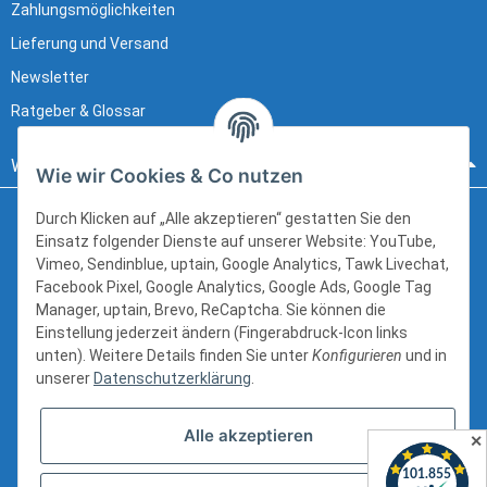
Zahlungsmöglichkeiten
Lieferung und Versand
Newsletter
Ratgeber & Glossar
Wir beraten sie gerne:
Wie wir Cookies & Co nutzen
Durch Klicken auf „Alle akzeptieren“ gestatten Sie den
Einsatz folgender Dienste auf unserer Website: YouTube,
Hanns-Martin-Schleyer-Straße 12
Vimeo, Sendinblue, uptain, Google Analytics, Tawk Livechat,
41199 Mönchengladbach
Facebook Pixel, Google Analytics, Google Ads, Google Tag
kundenservice@schlauch24.de
Manager, uptain, Brevo, ReCaptcha. Sie können die
Einstellung jederzeit ändern (Fingerabdruck-Icon links
+49 (0) 2166 6216600
unten). Weitere Details finden Sie unter
Konfigurieren
und in
unserer
Datenschutzerklärung
.
Bürozeiten:
Alle akzeptieren
Mo - Fr: 8:00 - 16:00 Uhr
✕