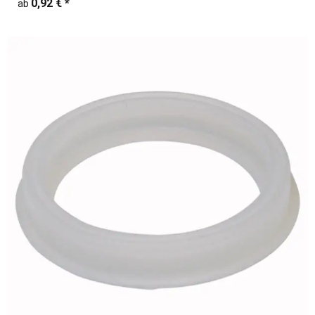
0,92 €
*
ab