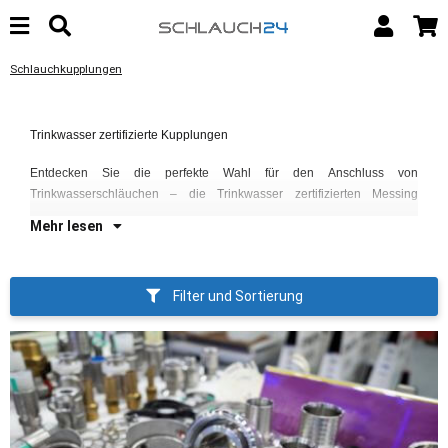
Schlauchkupplungen
GE
Trinkwasser zertifizierte Kupplungen
Mi
Entdecken Sie die perfekte Wahl für den Anschluss von
Pr
Trinkwasserschläuchen – die Trinkwasser zertifizierten Messing
Ei
Mehr lesen
Filter und Sortierung