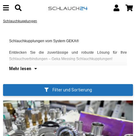
Schlauchkupplungen
He
Schlauchkupplungen vom System GEKA®
Sc
un
Entdecken Sie die zuverlässige und robuste Lösung für Ihre
er
Schlauchverbindungen – Geka Messing Schlauchkupplungen!
Mehr lesen
Filter und Sortierung