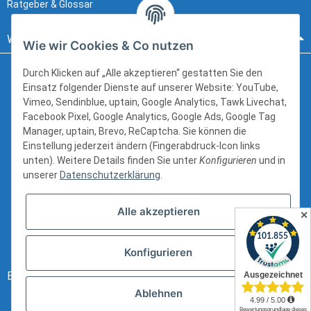
Ratgeber & Glossar
Wir beraten sie gerne:
Wie wir Cookies & Co nutzen
Durch Klicken auf „Alle akzeptieren“ gestatten Sie den
Einsatz folgender Dienste auf unserer Website: YouTube,
Hanns-Martin-Schleyer-Straße 12
Vimeo, Sendinblue, uptain, Google Analytics, Tawk Livechat,
41199 Mönchengladbach
Facebook Pixel, Google Analytics, Google Ads, Google Tag
kundenservice@schlauch24.de
Manager, uptain, Brevo, ReCaptcha. Sie können die
Einstellung jederzeit ändern (Fingerabdruck-Icon links
+49 (0) 2166 6216600
unten). Weitere Details finden Sie unter
Konfigurieren
und in
unserer
Datenschutzerklärung
.
Bürozeiten:
Alle akzeptieren
Mo - Fr: 8:00 - 16:00 Uhr
✕
Konfigurieren
Bezahlung:
Ablehnen