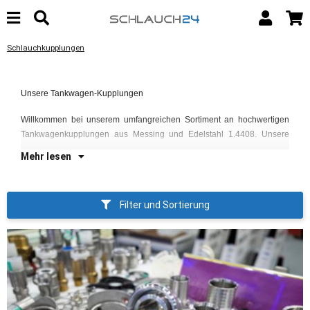
Schlauchkupplungen
Ku
Unsere Tankwagen-Kupplungen
IS
de
Willkommen bei unserem umfangreichen Sortiment an hochwertigen
Le
Tankwagenkupplungen aus Messing und Edelstahl 1.4408. Unsere
Mehr lesen
Filter und Sortierung