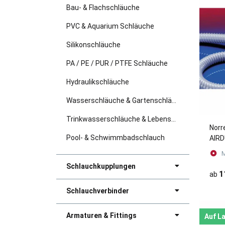
Bau- & Flachschläuche
PVC & Aquarium Schläuche
Silikonschläuche
PA / PE / PUR / PTFE Schläuche
Hydraulikschläuche
Wasserschläuche & Gartenschläuche
Trinkwasserschläuche & Lebensmittelschläuche
Norr
Pool- & Schwimmbadschlauch
AIR
M
Schlauchkupplungen
1
ab
Schlauchverbinder
Armaturen & Fittings
Auf L