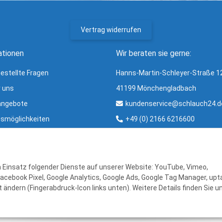
Vertrag widerrufen
ationen
Wir beraten sie gerne:
gestellte Fragen
Hanns-Martin-Schleyer-Straße 1
r uns
41199 Mönchengladbach
angebote
kundenservice@schlauch24.d
smöglichkeiten
+49 (0) 2166 6216600
ng und Versand
Bürozeiten:
ter
Mo - Fr: 8:00 - 16:00 Uhr
r & Glossar
en Einsatz folgender Dienste auf unserer Website: YouTube, Vimeo,
Facebook Pixel, Google Analytics, Google Ads, Google Tag Manager, upta
 ändern (Fingerabdruck-Icon links unten). Weitere Details finden Sie u