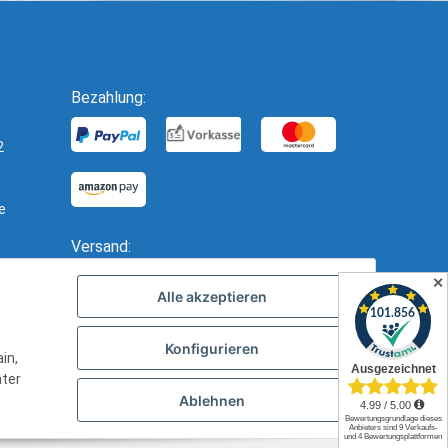
Bezahlung:
2
e
Versand:
✕
Alle akzeptieren
Konfigurieren
in,
nter
Ablehnen