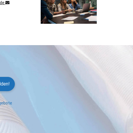
.de
lden!
ngebote