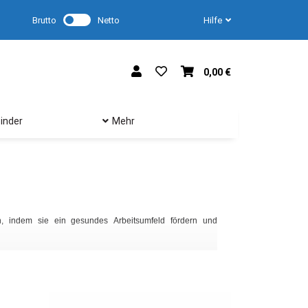
Brutto
Netto
Hilfe
0,00 €
inder
Mehr
Klimaschläuche
Klimaschläuche werde
n, indem sie ein gesundes Arbeitsumfeld fördern und
gerecht zu werden. Zu