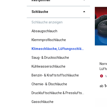
Restposten
Schläuche
Schläuche anzeigen
Absaugschlauch
Klemmprofilschläuche
Klimaschläuche, Lüftungsschläuche, Schweißrauchschläuche
Saug- & Druckschläuche
Norr
Kühlwasserschläuche
Lüft
PRO
Benzin- & Kraftstoffschläuche
M
Chemie- & Ölschläuche
1
ab
Druckluftschläuche & Pressluftschläuche
Gasschläuche