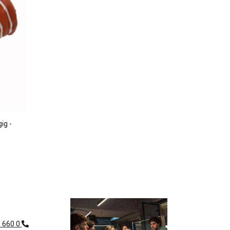
ig -
1 660 0