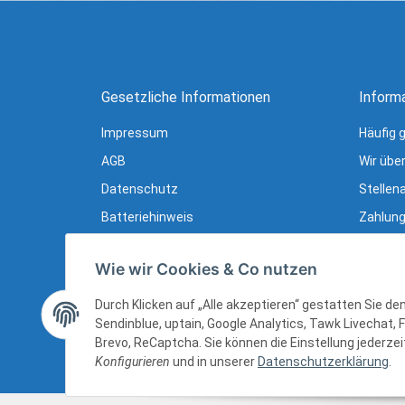
Gesetzliche Informationen
Inform
Impressum
Häufig 
AGB
Wir übe
Datenschutz
Stellen
Batteriehinweis
Zahlung
Verpackungshinweise
Lieferu
Wie wir Cookies & Co nutzen
Widerrufsrecht
Newslet
Widerrufsrecht (B2B)
Ratgebe
Durch Klicken auf „Alle akzeptieren“ gestatten Sie d
Sendinblue, uptain, Google Analytics, Tawk Livechat, 
Sitemap
Brevo, ReCaptcha. Sie können die Einstellung jederzeit
Konfigurieren
und in unserer
Datenschutzerklärung
.