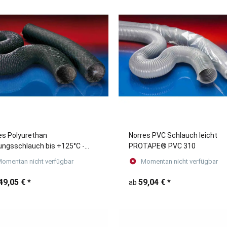
es Polyurethan
Norres PVC Schlauch leicht
ungsschlauch bis +125°C -
PROTAPE® PVC 310
TAPE® PUR 370
omentan nicht verfügbar
Momentan nicht verfügbar
49,05 €
*
59,04 €
*
ab