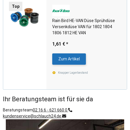
Top
Rain Bird HE-VAN Düse Sprühdüse
Versenkdüse VAN für 1802 1804
1806 1812 HE VAN
1,61 €
*
Zum Artikel
Knapper Lagerbestand
Ihr Beratungsteam ist für sie da
Beratungsteam
02 16 6 - 621 660 0
kundenservice@schlauch24.de