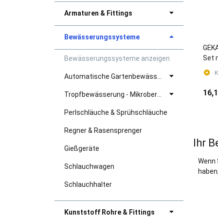
Armaturen & Fittings
Bewässerungssysteme
GEKA
Set 
Bewässerungssysteme anzeigen
K
Automatische Gartenbewässerung
16,1
Tropfbewässerung - Mikroberegnung
Perlschläuche & Sprühschläuche
Regner & Rasensprenger
Ihr B
Gießgeräte
Wenn 
Schlauchwagen
haben,
Schlauchhalter
Kunststoff Rohre & Fittings