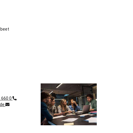
hbeet
1 660 0
.de