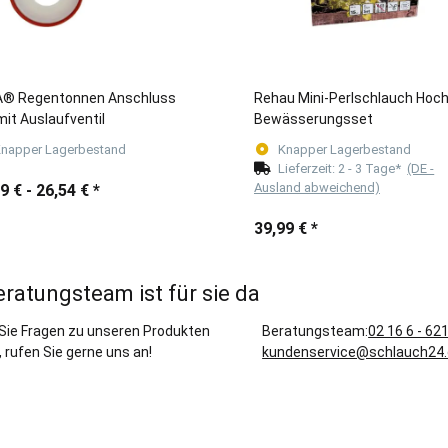
® Regentonnen Anschluss
Rehau Mini-Perlschlauch Hoc
mit Auslaufventil
Bewässerungsset
napper Lagerbestand
Knapper Lagerbestand
Lieferzeit:
2 - 3 Tage*
(DE -
Ausland abweichend)
9 € -
26,54 €
*
39,99 €
*
eratungsteam ist für sie da
Sie Fragen zu unseren Produkten
Beratungsteam:
02 16 6 - 62
 rufen Sie gerne uns an!
kundenservice@schlauch24