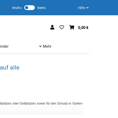
Brutto
Netto
Hilfe
0,00 €
inder
Mehr
auf alle
Unser Sortiment um
Schlauchwagen, Schla
Sprühköpfe, Ventilkäs
latzes oder Golfplatzes sowie für den Einsatz in Garten-
Hochwertige Bewässr