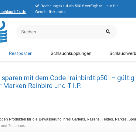
Rechnungskauf ab 500 € verfügbar – nur für
schlauch24.de
Geschäftskunden
Restposten
Schlauchkupplungen
Schlauchverb
paren mit dem Code "rainbirdtip50" – gültig 
Marken Rainbird und T.I.P.
gen Produkten für die Bewässerung Ihres Gartens, Rasens, Feldes, Parkes, Sportp
 und Treibhaus.