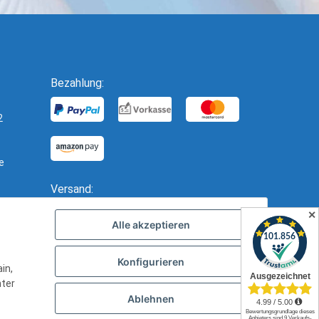
Bezahlung:
2
e
Versand:
✕
Alle akzeptieren
Konfigurieren
in,
nter
Ablehnen