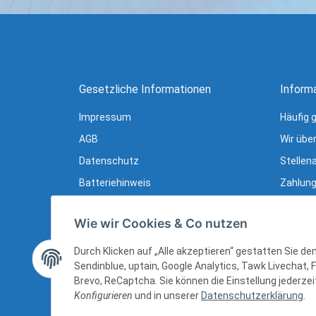
Gesetzliche Informationen
Inform
Impressum
Häufig 
AGB
Wir übe
Datenschutz
Stellen
Batteriehinweis
Zahlung
Verpackungshinweise
Lieferu
Wie wir Cookies & Co nutzen
Widerrufsrecht
Newslet
Widerrufsrecht (B2B)
Ratgebe
Durch Klicken auf „Alle akzeptieren“ gestatten Sie d
Sendinblue, uptain, Google Analytics, Tawk Livechat, 
Sitemap
Brevo, ReCaptcha. Sie können die Einstellung jederzeit
Konfigurieren
und in unserer
Datenschutzerklärung
.