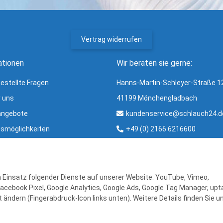
Vertrag widerrufen
ationen
Wir beraten sie gerne:
gestellte Fragen
Hanns-Martin-Schleyer-Straße 1
r uns
41199 Mönchengladbach
angebote
kundenservice@schlauch24.d
smöglichkeiten
+49 (0) 2166 6216600
ng und Versand
Bürozeiten:
ter
Mo - Fr: 8:00 - 16:00 Uhr
r & Glossar
en Einsatz folgender Dienste auf unserer Website: YouTube, Vimeo,
Facebook Pixel, Google Analytics, Google Ads, Google Tag Manager, upta
 ändern (Fingerabdruck-Icon links unten). Weitere Details finden Sie u