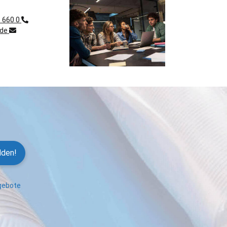
1 660 0
.de
lden!
ngebote