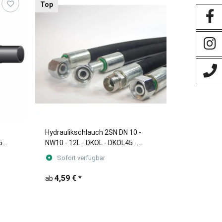
Top
Hydraulikschlauch 2SN DN 10 -
5
NW10 - 12L - DKOL - DKOL45 -
DKOL90 - CEL Längen von 200mm
Sofort verfügbar
bis 1.900mm
4,59 €
*
ab