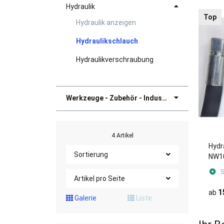
Hydraulik
Top
Hydraulik anzeigen
Hydraulikschlauch
Hydraulikverschraubung
Werkzeuge - Zubehör - Industriebedarf
4 Artikel
Hydr
Sortierung
NW10
DKOL
S
mm
Artikel pro Seite
1
ab
Galerie
Liste