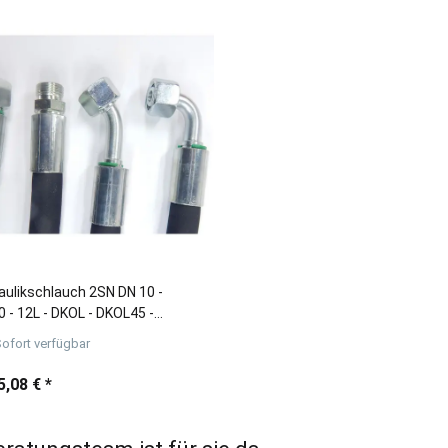
aulikschlauch 2SN DN 10 -
 - 12L - DKOL - DKOL45 -
90 - CEL Längen 2000 - 10.000
ofort verfügbar
5,08 €
*