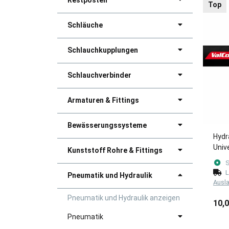
Restposten
Top
Schläuche
Schlauchkupplungen
Schlauchverbinder
Armaturen & Fittings
Bewässerungssysteme
Hydr
Univ
Kunststoff Rohre & Fittings
mm (
S
L
Pneumatik und Hydraulik
Ausl
Pneumatik und Hydraulik anzeigen
10,
Pneumatik