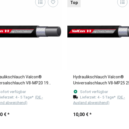
Top
aulikschlauch Valcon®
Hydraulikschlauch Valcon®
ersalschlauch V8-MP20 19
Universalschlauch V8-MP25 2
3/4") 5m Länge
mm (1") 5m Länge
ofort verfügbar
Sofort verfügbar
ieferzeit:
4 - 5 Tage*
(DE -
Lieferzeit:
4 - 5 Tage*
(DE -
and abweichend)
Ausland abweichend)
00 €
*
10,00 €
*