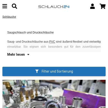
Schläuche
Tr
Gr
Saugschlauch und Druckschläuche
sp
un
Saug- und Druckschläuche aus
PVC
sind äußerst flexibel und vielseitig
einsetzbar. Sie eignen sich besonders gut für den zuverlässigen
Mehr lesen
Filter und Sortierung