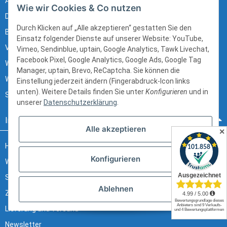
AGB
Wie wir Cookies & Co nutzen
Datenschutz
Durch Klicken auf „Alle akzeptieren“ gestatten Sie den
Batteriehinweis
Einsatz folgender Dienste auf unserer Website: YouTube,
Verpackungshinweise
Vimeo, Sendinblue, uptain, Google Analytics, Tawk Livechat,
Facebook Pixel, Google Analytics, Google Ads, Google Tag
Widerrufsrecht
Manager, uptain, Brevo, ReCaptcha. Sie können die
Widerrufsrecht (B2B)
Einstellung jederzeit ändern (Fingerabdruck-Icon links
unten). Weitere Details finden Sie unter
Konfigurieren
und in
Sitemap
unserer
Datenschutzerklärung
.
Informationen
Alle akzeptieren
✕
Häufig gestellte Fragen
Konfigurieren
Wir über uns
Stellenangebote
Ablehnen
Zahlungsmöglichkeiten
Lieferung und Versand
Newsletter