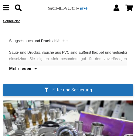
Schläuche
Tr
Gr
Saugschlauch und Druckschläuche
sp
un
Saug- und Druckschläuche aus
PVC
sind äußerst flexibel und vielseitig
einsetzbar. Sie eignen sich besonders gut für den zuverlässigen
Mehr lesen
Filter und Sortierung