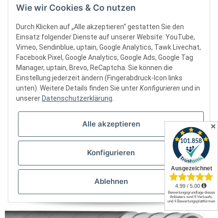
Wie wir Cookies & Co nutzen
Durch Klicken auf „Alle akzeptieren“ gestatten Sie den
Einsatz folgender Dienste auf unserer Website: YouTube,
Vimeo, Sendinblue, uptain, Google Analytics, Tawk Livechat,
Facebook Pixel, Google Analytics, Google Ads, Google Tag
SILOCORD ALIM Abriebfester Lebensmittel- und Siloschlauch
Manager, uptain, Brevo, ReCaptcha. Sie können die
und Druckschlauch
Einstellung jederzeit ändern (Fingerabdruck-Icon links
unten). Weitere Details finden Sie unter
Konfigurieren
und in
Momentan nicht verfügbar
unserer
Datenschutzerklärung
.
56,43 € -
110,19 €
*
Alle akzeptieren
✕
Konfigurieren
Ablehnen