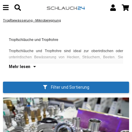
Tropfbewässerung - Mikroberegnung
kö
Au
Be
Tropfschläuche und Tropfrohre
Di
We
Au
Ge
Tropfschläuche und Tropfrohre sind ideal zur oberirdischen oder
fü
au
unterirdischen Bewässerung von Hecken, Sträuchern, Beeten. Sie
Mehr lesen
Filter und Sortierung