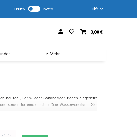
Brutto
Netto
Hilfe
0,00 €
inder
Mehr
können je nach Ausf
Verhinderung von Üb
nen bei Ton-, Lehm- oder Sandhaltigen Böden eingesetzt
Verlegung der Tropfsc
 und sorgen für eine gleichmäßige Wasserverteilung. Sie