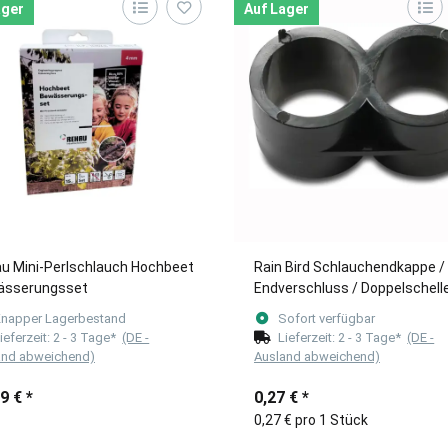
ager
Auf Lager
u Mini-Perlschlauch Hochbeet
Rain Bird Schlauchendkappe /
ässerungsset
Endverschluss / Doppelschell
16mm für Tropfschläuche
napper Lagerbestand
Sofort verfügbar
ieferzeit:
2 - 3 Tage*
(DE -
Lieferzeit:
2 - 3 Tage*
(DE -
and abweichend)
Ausland abweichend)
99 €
*
0,27 €
*
0,27 € pro 1 Stück