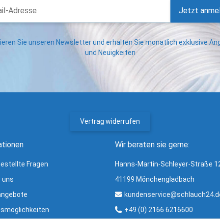
Jetzt anme
eren Sie unseren Newsletter und erhalten Sie monatlich exklusive A
und Neuigkeiten
Vertrag widerrufen
ationen
Wir beraten sie gerne:
gestellte Fragen
Hanns-Martin-Schleyer-Straße 1
r uns
41199 Mönchengladbach
angebote
kundenservice@schlauch24.d
smöglichkeiten
+49 (0) 2166 6216600