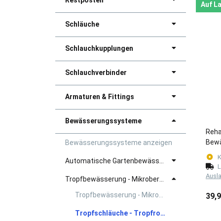
Restposten
Auf L
Schläuche
Schlauchkupplungen
Schlauchverbinder
Armaturen & Fittings
Bewässerungssysteme
Reha
Bew
Bewässerungssysteme anzeigen
K
Automatische Gartenbewässerung
L
Ausl
Tropfbewässerung - Mikroberegnung
Tropfbewässerung - Mikroberegnung anzeigen
39,
Tropfschläuche - Tropfrohre