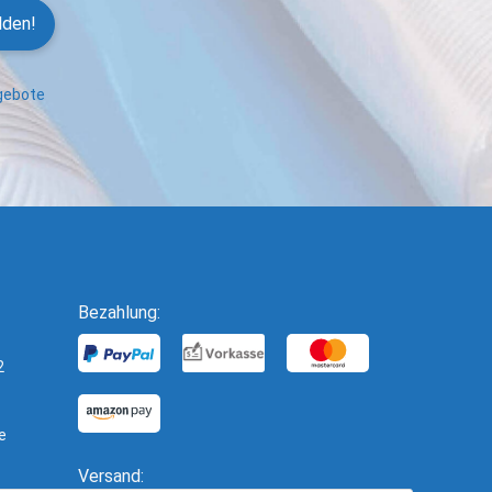
lden!
ngebote
Bezahlung:
2
e
Versand: