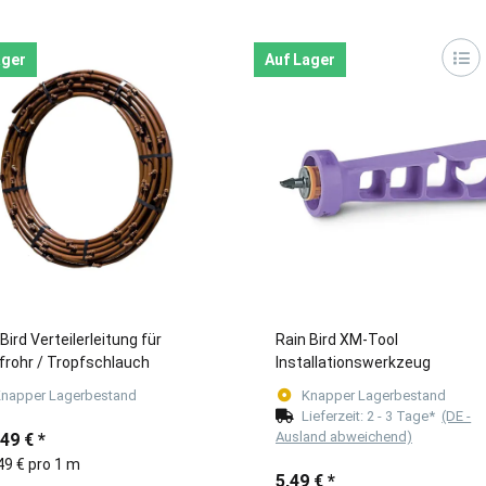
ager
Auf Lager
Bird Verteilerleitung für
Rain Bird XM-Tool
frohr / Tropfschlauch
Installationswerkzeug
napper Lagerbestand
Knapper Lagerbestand
Lieferzeit:
2 - 3 Tage*
(DE -
Ausland abweichend)
,49 €
*
49 € pro 1 m
5,49 €
*