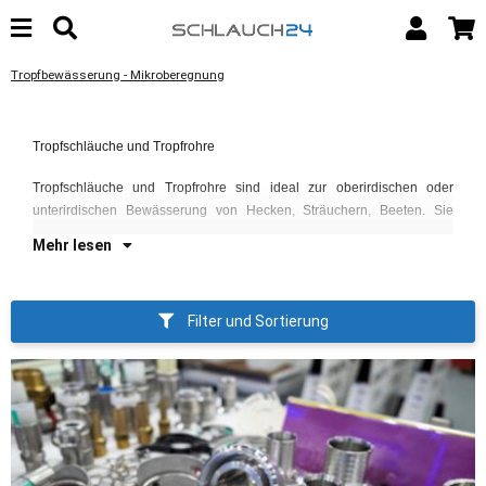
Tropfbewässerung - Mikroberegnung
kö
Au
Be
Tropfschläuche und Tropfrohre
Di
We
Au
Ge
Tropfschläuche und Tropfrohre sind ideal zur oberirdischen oder
fü
au
unterirdischen Bewässerung von Hecken, Sträuchern, Beeten. Sie
Mehr lesen
Filter und Sortierung